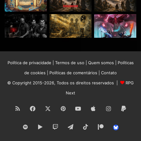
Política de privacidade
|
Termos de uso
|
Quem somos
|
Políticas
de cookies
|
Políticas de comentários
|
Contato
© Copyright 2015-2026, Todos os direitos reservados |
RPG
Next
RSS
Facebook
X
Pinterest
YouTube
Apple
Instagram
Paypa
Spotify
Google
Twitch
Telegram
TikTok
Patreon
Bluesk