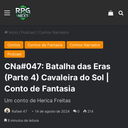
Menu
Veja s
Pr
Início
/
Podcast
/
Contos Narrados
Contos
Contos de Fantasia
Contos Narrados
Podcast
CNa#047: Batalha das Eras
(Parte 4) Cavaleira do Sol |
Conto de Fantasia
Um conto de Herica Freitas
Rafael 47
14 de agosto de 2024
0
214
8 minutos de leitura