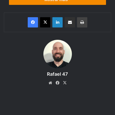
Linkedin
Compartilhar via e-mail
Imprimir
“Batalha das eras” é um conto
Rafael 47
dividido em cinco partes, sobre
Website
Facebook
X
batalhas milenares ao longo dos
anos, em defesa do plano
terrestre. É uma história
independente que se passa em um