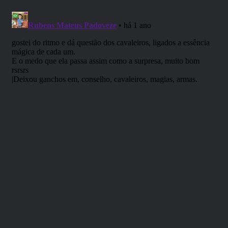
Coloque seu fone de ouvido e curta!
▬ Autor:
Herica Freitas.
▬ Narração:
Wevison Guimarães.
▬ Masterização, sonorização e edição:
Rafael 47.
Contos Narrados apresenta, “Batalha das Eras (Parte 4)
Cavaleira do Sol”, um Conto de Fantasia.
Ana pegou o livro no chão. Ao virar a página viu que
palavras em dourado estavam sendo marcadas
magicamente no livro. Tudo que conversaram e tudo que
aconteceu dentro da casa estava escrito agora. As