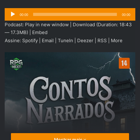
Tocador
00:00
00:00
de
Podcast:
Play in new window
|
Download
(Duration: 18:43
áudio
— 17.3MB) |
Embed
Assine:
Spotify
|
Email
|
TuneIn
|
Deezer
|
RSS
|
More
Mostrar mais