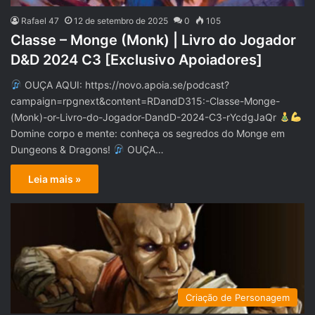
Rafael 47
12 de setembro de 2025
0
105
Classe – Monge (Monk) | Livro do Jogador
D&D 2024 C3 [Exclusivo Apoiadores]
OUÇA AQUI: https://novo.apoia.se/podcast?
campaign=rpgnext&content=RDandD315:-Classe-Monge-
(Monk)-or-Livro-do-Jogador-DandD-2024-C3-rYcdgJaQr
Domine corpo e mente: conheça os segredos do Monge em
Dungeons & Dragons!
OUÇA…
Leia mais »
Criação de Personagem