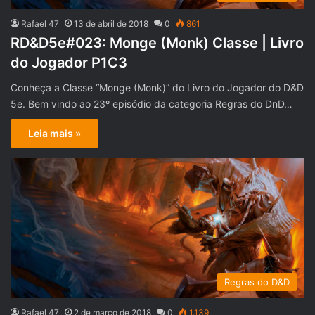
Rafael 47
13 de abril de 2018
0
861
RD&D5e#023: Monge (Monk) Classe | Livro
do Jogador P1C3
Conheça a Classe “Monge (Monk)” do Livro do Jogador do D&D
5e. Bem vindo ao 23º episódio da categoria Regras do DnD…
Leia mais »
Regras do D&D
Rafael 47
2 de março de 2018
0
1.139