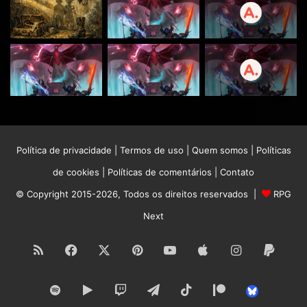
Política de privacidade
|
Termos de uso
|
Quem somos
|
Políticas
de cookies
|
Políticas de comentários
|
Contato
© Copyright 2015-2026, Todos os direitos reservados |
RPG
Next
RSS
Facebook
X
Pinterest
YouTube
Apple
Instagram
Paypa
Spotify
Google
Twitch
Telegram
TikTok
Patreon
Bluesk