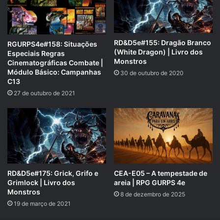
RD&D5e#155: Dragão Branco
RGURPS4e#158: Situações
(White Dragon) | Livro dos
Especiais Regras
Monstros
Cinematográficas Combate |
Módulo Básico: Campanhas
30 de outubro de 2020
C13
27 de outubro de 2021
SUPORTE NOSSA CAUSA!
Nossa Campanha do PADRIM está no AR! Acesse e
veja nossas Metas e Recompensas para os patronos.
padrim.com.br/rpgnext
RD&D5e#175: Grick, Grifo e
CEA-E05 – A tempestade de
Grimlock | Livro dos
areia | RPG GURPS 4e
Monstros
8 de dezembro de 2025
19 de março de 2021