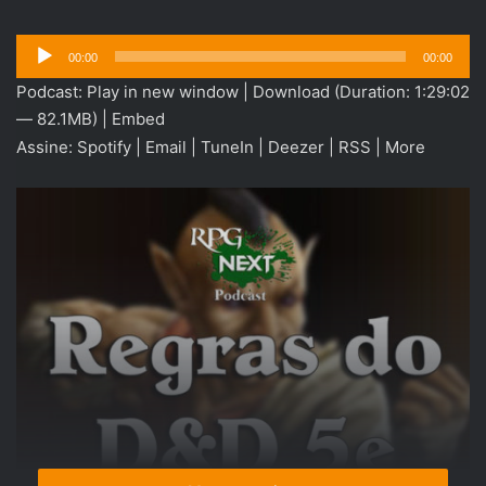
Tocador
00:00
00:00
de
Podcast:
Play in new window
|
Download
(Duration: 1:29:02
áudio
— 82.1MB) |
Embed
Assine:
Spotify
|
Email
|
TuneIn
|
Deezer
|
RSS
|
More