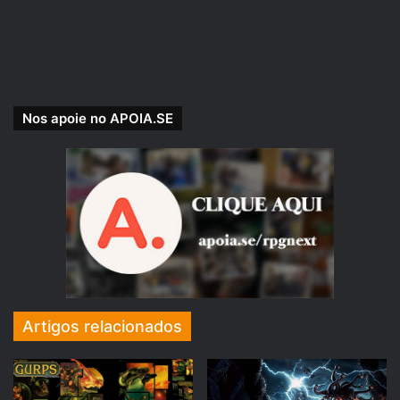
Nos apoie no APOIA.SE
Com a participação de:
Rafael 47
, Jogador e Dungeon Master.
Uma produção
RPG Next
.
Artigos relacionados