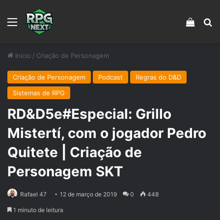
Menu
Veja s
Pr
Início
/
Criação de Personagem
Criação de Personagem
Podcast
Regras do D&D
Sistemas de RPG
RD&D5e#Especial: Grillo
Mistertí, com o jogador Pedro
Quitete | Criação de
Personagem SKT
Rafael 47
12 de março de 2019
0
448
1 minuto de leitura