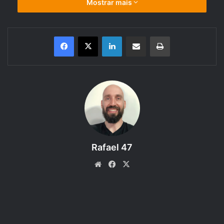
Mostrar mais
Linkedin
Compartilhar via e-mail
Imprimir
Acompanhe a criação de personagem: Monge Gnomo, chamado
Grillo Mistertí, utilizando as regras do
Livro do Jogador do D&D 5e
.
Bem-vindo a um
episódio especial
da categoria
Regras do
DnD 5e,
um podcast produzido pelo RPG Next que discute
as regras dos livros do RPG
Dungeons and Dragons 5ª
Rafael 47
edição
.
Website
Facebook
X
Proposta:
Apresentar o processo de criação de
personagem do jogador Pedro Quitete, para a aventura
Storm King’s Thunder.