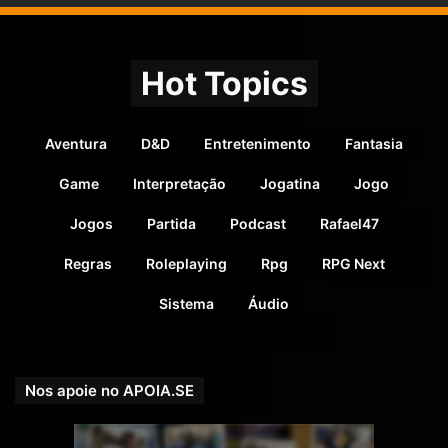
Hot Topics
Aventura
D&D
Entretenimento
Fantasia
Game
Interpretação
Jogatina
Jogo
Se você preferir nos apoiar pelo PICPAY, acesse e
Jogos
Partida
Podcast
Rafael47
veja nossas recompensas:
picpay.me/rpgnext
Regras
Roleplaying
Rpg
RPG Next
Sistema
Áudio
Nos apoie no APOIA.SE