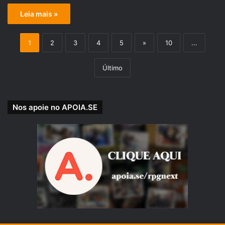
Leia mais »
1
2
3
4
5
»
10
...
Último
Nos apoie no APOIA.SE