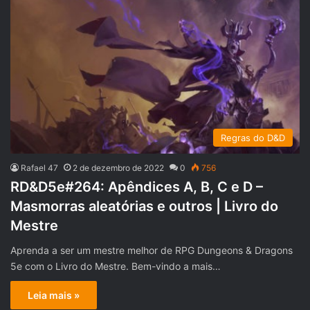
Regras do D&D
Rafael 47
2 de dezembro de 2022
0
756
RD&D5e#264: Apêndices A, B, C e D –
Masmorras aleatórias e outros | Livro do
Mestre
Aprenda a ser um mestre melhor de RPG Dungeons & Dragons
5e com o Livro do Mestre. Bem-vindo a mais…
Leia mais »