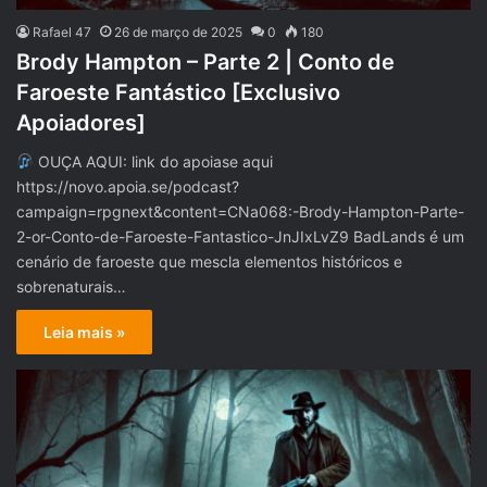
Rafael 47
26 de março de 2025
0
180
Brody Hampton – Parte 2 | Conto de
Faroeste Fantástico [Exclusivo
Apoiadores]
OUÇA AQUI: link do apoiase aqui
https://novo.apoia.se/podcast?
campaign=rpgnext&content=CNa068:-Brody-Hampton-Parte-
2-or-Conto-de-Faroeste-Fantastico-JnJIxLvZ9 BadLands é um
cenário de faroeste que mescla elementos históricos e
sobrenaturais…
Leia mais »