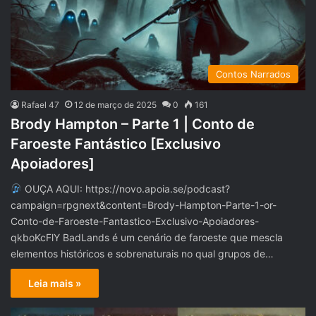
Contos Narrados
Rafael 47
12 de março de 2025
0
161
Brody Hampton – Parte 1 | Conto de
Faroeste Fantástico [Exclusivo
Apoiadores]
OUÇA AQUI: https://novo.apoia.se/podcast?
campaign=rpgnext&content=Brody-Hampton-Parte-1-or-
Conto-de-Faroeste-Fantastico-Exclusivo-Apoiadores-
qkboKcFlY BadLands é um cenário de faroeste que mescla
elementos históricos e sobrenaturais no qual grupos de…
Leia mais »