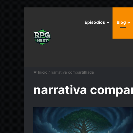
Episódios
Blog
Início
/
narrativa compartilhada
narrativa compar