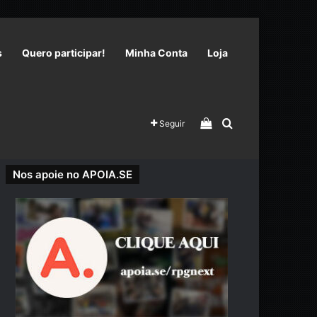
s
Quero participar!
Minha Conta
Loja
Veja seu carrinho 
Procurar por
Seguir
Nos apoie no APOIA.SE