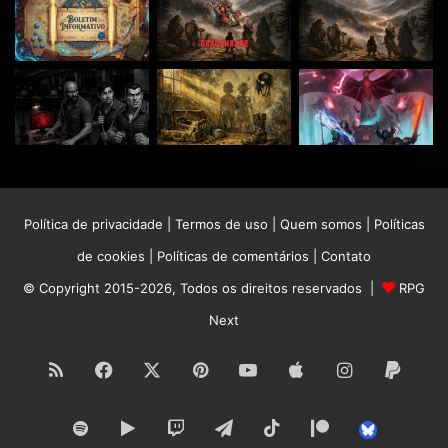
Política de privacidade
|
Termos de uso
|
Quem somos
|
Políticas
de cookies
|
Políticas de comentários
|
Contato
© Copyright 2015-2026, Todos os direitos reservados |
RPG
Next
RSS
Facebook
X
Pinterest
YouTube
Apple
Instagram
Paypa
Spotify
Google
Twitch
Telegram
TikTok
Patreon
Bluesk