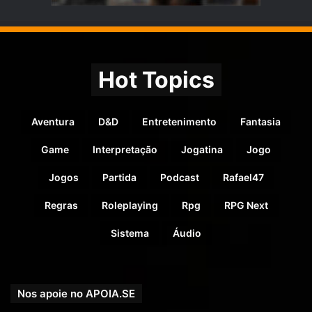
Hot Topics
Aventura
D&D
Entretenimento
Fantasia
Game
Interpretação
Jogatina
Jogo
Jogos
Partida
Podcast
Rafael47
Regras
Roleplaying
Rpg
RPG Next
Sistema
Áudio
Nos apoie no APOIA.SE