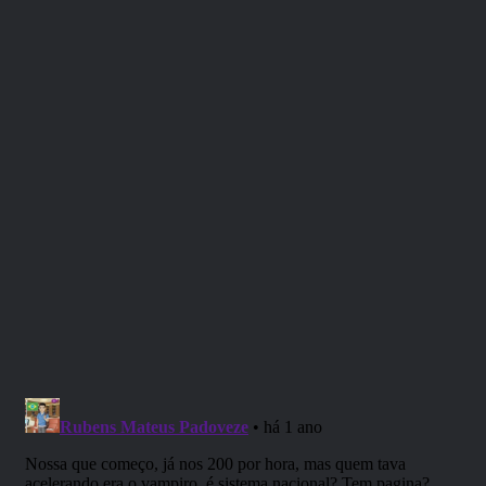
Três sessões de RPG sonorizadas em
audiodramas de
alta qualidade
, sobre os mistérios do sobrenatural ao
nosso redor!
Ouça agora!
Apoie nosso projeto e ajude-nos a continuar criando
conteúdo incrível:
https://apoia.se/rpgnext
.
E aproveite para entrar no nosso grupo oficial no
Telegram:
https://t.me/RpgNextOficial
.
Não se esqueça de conferir as vagas de RPG com
mestres de aluguel em:
https://rpgnext.com.br/loja
.
Roteiro de:
Fernando Alves (do Cerebral Comics).
Com a participação de: