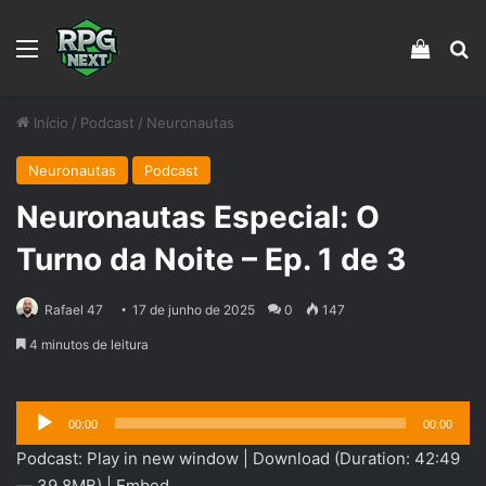
Menu
Veja s
Pr
Início
/
Podcast
/
Neuronautas
Neuronautas
Podcast
Neuronautas Especial: O
Turno da Noite – Ep. 1 de 3
Rafael 47
17 de junho de 2025
0
147
4 minutos de leitura
Tocador
00:00
00:00
de
Podcast:
Play in new window
|
Download
(Duration: 42:49
áudio
— 39.8MB) |
Embed