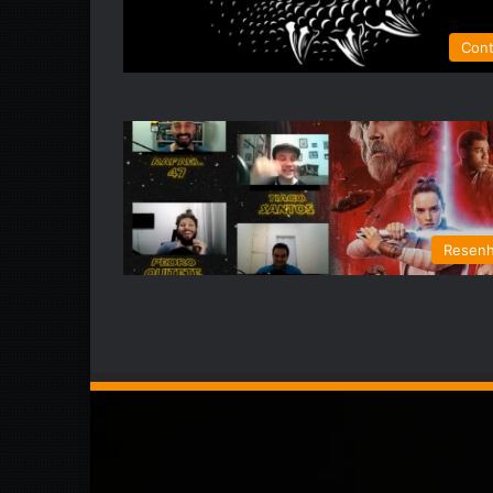
Con
Resen