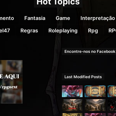
Hot Topics
imento
Fantasia
Game
Interpretação
el47
Regras
Roleplaying
Rpg
RP
Encontre-nos no Facebook
Last Modified Posts