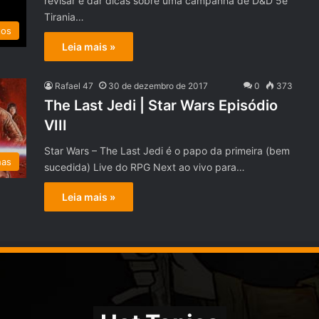
revisar e dar dicas sobre uma campanha de D&D 5e
Tirania…
tos
Leia mais »
Rafael 47
30 de dezembro de 2017
0
373
The Last Jedi | Star Wars Episódio
VIII
Star Wars – The Last Jedi é o papo da primeira (bem
has
sucedida) Live do RPG Next ao vivo para…
Leia mais »