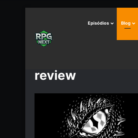
Episódios
Blog
Início
/
review
review