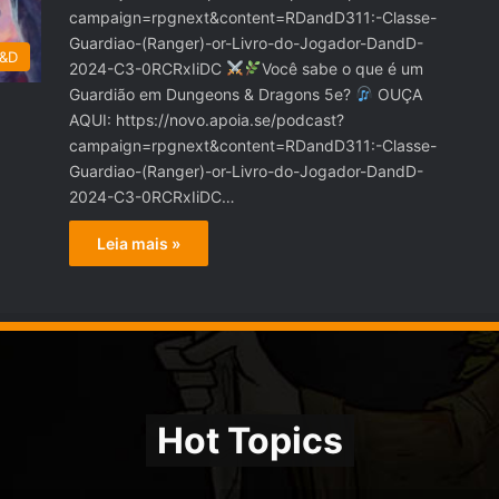
campaign=rpgnext&content=RDandD311:-Classe-
Guardiao-(Ranger)-or-Livro-do-Jogador-DandD-
D&D
2024-C3-0RCRxIiDC
Você sabe o que é um
Guardião em Dungeons & Dragons 5e?
OUÇA
AQUI: https://novo.apoia.se/podcast?
campaign=rpgnext&content=RDandD311:-Classe-
Guardiao-(Ranger)-or-Livro-do-Jogador-DandD-
2024-C3-0RCRxIiDC…
Leia mais »
Hot Topics