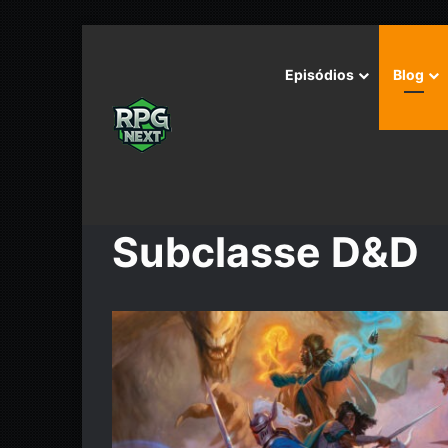
Episódios
Blog
Início
/
Subclasse D&D
Subclasse D&D