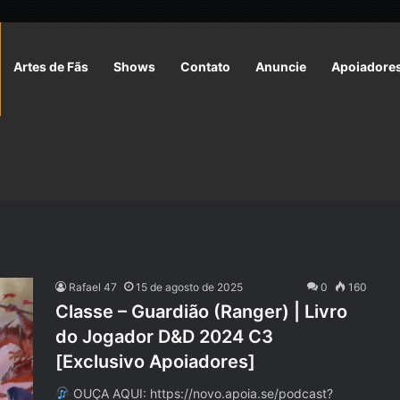
Artes de Fãs
Shows
Contato
Anuncie
Apoiadore
Rafael 47
15 de agosto de 2025
0
160
Classe – Guardião (Ranger) | Livro
do Jogador D&D 2024 C3
[Exclusivo Apoiadores]
OUÇA AQUI: https://novo.apoia.se/podcast?