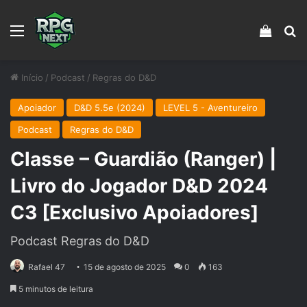
Menu
Veja s
Pr
Início
/
Podcast
/
Regras do D&D
Apoiador
D&D 5.5e (2024)
LEVEL 5 - Aventureiro
Podcast
Regras do D&D
Classe – Guardião (Ranger) |
Livro do Jogador D&D 2024
C3 [Exclusivo Apoiadores]
Podcast Regras do D&D
Rafael 47
15 de agosto de 2025
0
163
5 minutos de leitura