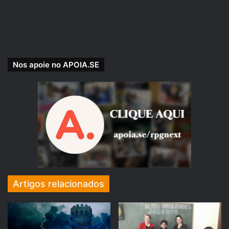
E vem conosco
se aprofundar nas regras
!
Com a participação de:
Rafael 47
, Jogador e Dungeon Master.
Nos apoie no APOIA.SE
Com masterização e edição de:
Rafael 47.
Uma produção
RPG Next
.
NOVIDADE!!!
Artigos relacionados