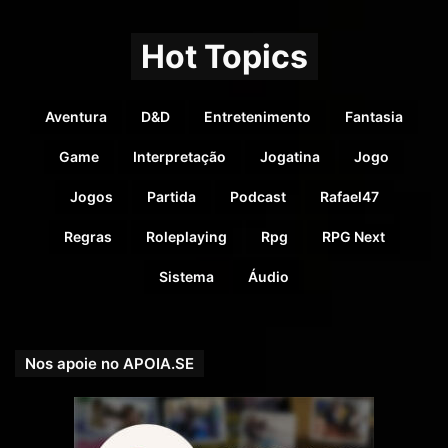
Hot Topics
Aventura
D&D
Entretenimento
Fantasia
Game
Interpretação
Jogatina
Jogo
Jogos
Partida
Podcast
Rafael47
Regras
Roleplaying
Rpg
RPG Next
Sistema
Áudio
Nos apoie no APOIA.SE