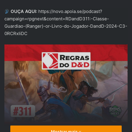
OUÇA AQUI:
https://novo.apoia.se/podcast?
campaign=rpgnext&content=RDandD311:-Classe-
Guardiao-(Ranger)-or-Livro-do-Jogador-DandD-2024-C3-
0RCRxIiDC
Mostrar mais