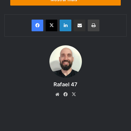
Linkedin
Compartilhar via e-mail
Imprimir
Você sabe o que é um Guardião
em Dungeons & Dragons 5e?
OUÇA AQUI:
https://novo.apoia.se/podcast?
campaign=rpgnext&content=RDandD311:-Classe-
Rafael 47
Guardiao-(Ranger)-or-Livro-do-Jogador-DandD-2024-C3-
0RCRxIiDC
Website
Facebook
X
No novo episódio do quadro Regras do D&D, explicamos
tudo sobre essa subclasse do Patrulheiro que protege a
natureza com magia e estratégia!
Ideal pra quem quer interpretar um verdadeiro defensor