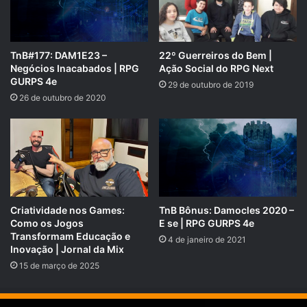
Para tornar a sua experiência ainda mais fácil e prática,
agora disponibilizamos nossos conteúdos exclusivos
22º Guerreiros do Bem |
TnB#177: DAM1E23 –
do
Apoia.se
também no
Spotify
! Assim, você pode acessar
Ação Social do RPG Next
Negócios Inacabados | RPG
tudo em um só lugar, sem precisar alternar entre
GURPS 4e
29 de outubro de 2019
plataformas.
26 de outubro de 2020
Quer saber como ativar essa opção e ouvir nossos
episódios exclusivos diretamente no Spotify? Acesse este
artigo com o passo a passo:
https://suporte.apoia.se/hc/pt-
Criatividade nos Games:
TnB Bônus: Damocles 2020 –
br/articles/30944727495579-Ou%C3%A7a-%C3%A1udios-
Como os Jogos
E se | RPG GURPS 4e
exclusivos-da-APOIA-se-no-Spotify
Transformam Educação e
4 de janeiro de 2021
Inovação | Jornal da Mix
Obrigado por apoiar nosso trabalho! Seu suporte faz toda a
15 de março de 2025
diferença.