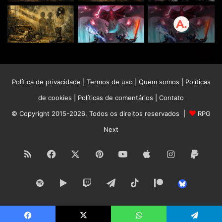
O RPG Next agora tem um grupo oficial no
Telegram
!
Venha trocar ideias, compartilhar suas aventuras e se
Política de privacidade
|
Termos de uso
|
Quem somos
|
Políticas
conectar com outros jogadores apaixonados por RPG.
de cookies
|
Políticas de comentários
|
Contato
Entre agora e faça parte dessa comunidade épica:
© Copyright 2015-2026, Todos os direitos reservados |
RPG
https://t.me/RpgNextOficial
.
Next
RSS
Facebook
X
Pinterest
YouTube
Apple
Instagram
Paypa
Spotify
Google
Twitch
Telegram
TikTok
Patreon
Bluesk
Play