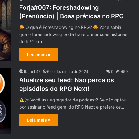
Forja#067: Foreshadowing
(Prenúncio) | Boas práticas no RPG
O que é Foreshadowing no RPG?
Você sabia
que o foreshadowing pode transformar suas histórias
de RPG em…
Leia mais »
Rafael 47
6 de dezembro de 2024
0
459
Atualize seu feed: Não perca os
episódios do RPG Next!
Você usa agregador de podcast? Se não optou
por assinar o feed geral do RPG Next e prefere os…
Leia mais »