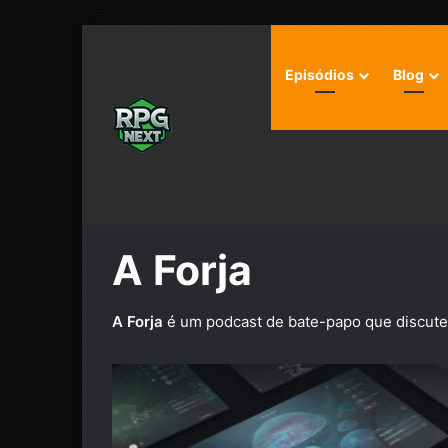
Episódios
Blog
Início
/
Podcast
/
A Forja
A Forja
A Forja
é um podcast de bate-papo que discute