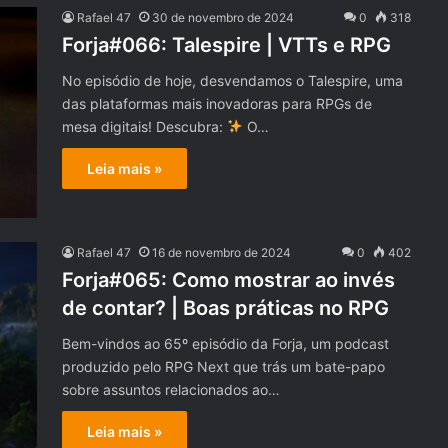
Rafael 47
30 de novembro de 2024
0
318
Forja#066: Talespire | VTTs e RPG
No episódio de hoje, desvendamos o Talespire, uma
das plataformas mais inovadoras para RPGs de
mesa digitais! Descubra:
O…
Leia mais »
Rafael 47
16 de novembro de 2024
0
402
Forja#065: Como mostrar ao invés
de contar? | Boas práticas no RPG
Bem-vindos ao 65º episódio da Forja, um podcast
produzido pelo RPG Next que trás um bate-papo
sobre assuntos relacionados ao…
Leia mais »