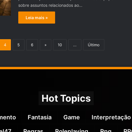
sobre assuntos relacionados ao…
Leia mais »
4
5
6
»
10
...
Último
Hot Topics
imento
Fantasia
Game
Interpretação
el47
Regras
Roleplaying
Rpg
RP