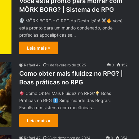
Você está pronto para morrer com
MÖRK BORG? | Sistema de RPG
MÖRK BORG – O RPG da Destruição!
Você
está pronto para um mundo condenado, onde
profecias apocalípticas se…
Leia mais »
Rafael 47
1 de fevereiro de 2025
0
152
Como obter mais fluidez no RPG? |
Boas práticas no RPG
Como Obter Mais Fluidez no RPG?
Boas
Práticas no RPG
Simplicidade das Regras:
Escolha um sistema com mecânicas…
Leia mais »
Rafael 47
28 de dezembro de 2024
0
354