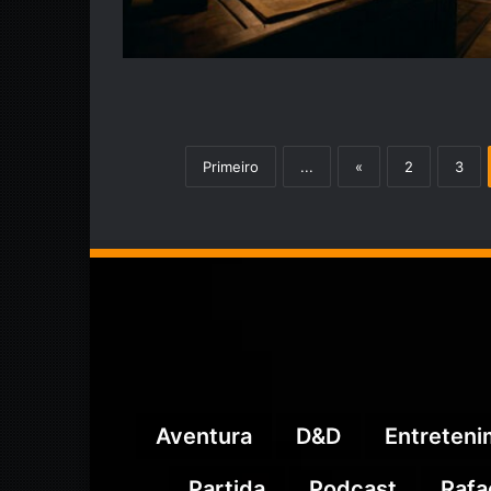
Primeiro
...
«
2
3
Aventura
D&D
Entreten
Partida
Podcast
Rafa