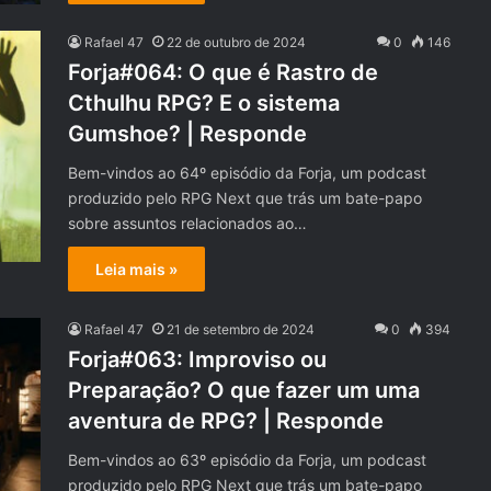
Rafael 47
22 de outubro de 2024
0
146
Forja#064: O que é Rastro de
Cthulhu RPG? E o sistema
Gumshoe? | Responde
Bem-vindos ao 64º episódio da Forja, um podcast
produzido pelo RPG Next que trás um bate-papo
sobre assuntos relacionados ao…
Leia mais »
Rafael 47
21 de setembro de 2024
0
394
Forja#063: Improviso ou
Preparação? O que fazer um uma
aventura de RPG? | Responde
Bem-vindos ao 63º episódio da Forja, um podcast
produzido pelo RPG Next que trás um bate-papo