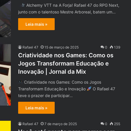
Alchemy VTT na A Forja! Rafael 47 do RPG Next,
junto com o talentoso Mestre Arboreal, batem um…
Leia mais »
Rafael 47
15 de março de 2025
0
139
Criatividade nos Games: Como os
Jogos Transformam Educação e
Inovação | Jornal da Mix
Criatividade nos Games: Como os Jogos
Transformam Educação e Inovação
O Rafael 47
teve o prazer de participar…
Leia mais »
Rafael 47
7 de março de 2025
0
255