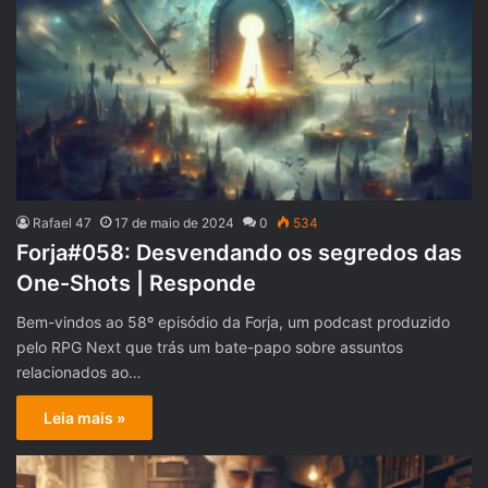
Rafael 47
17 de maio de 2024
0
534
Forja#058: Desvendando os segredos das
One-Shots | Responde
Bem-vindos ao 58º episódio da Forja, um podcast produzido
pelo RPG Next que trás um bate-papo sobre assuntos
relacionados ao…
Leia mais »