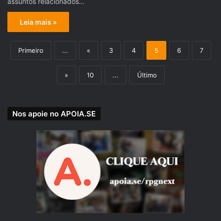
assuntos relacionados…
Leia mais »
Primeiro
...
«
3
4
5
6
7
»
10
...
Último
Nos apoie no APOIA.SE