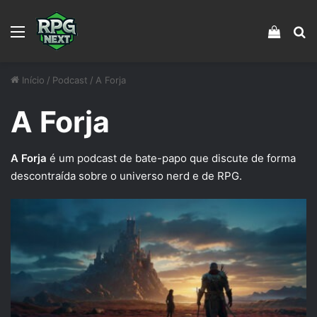
Menu
Veja s
Pr
Início
/
Podcast
/
A Forja
A Forja
A Forja
é um podcast de bate-papo que discute de forma
descontraída sobre o universo nerd e de RPG.