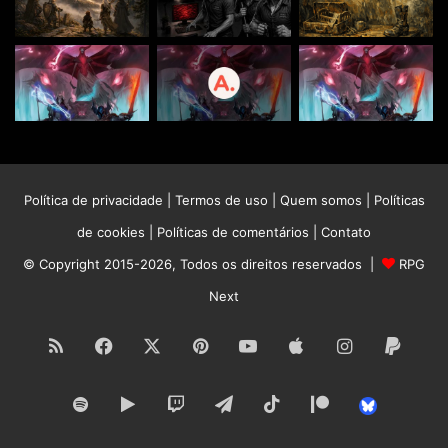
Política de privacidade
|
Termos de uso
|
Quem somos
|
Políticas
de cookies
|
Políticas de comentários
|
Contato
© Copyright 2015-2026, Todos os direitos reservados |
RPG
Next
RSS
Facebook
X
Pinterest
YouTube
Apple
Instagram
Paypa
Spotify
Google
Twitch
Telegram
TikTok
Patreon
Bluesk