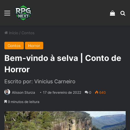
Menu
Veja s
Pr
Início
/
Contos
Contos
Horror
Bem-vindo à selva | Conto de
Horror
Escrito por: Vinicius Carneiro
Alisson Sturza
17 de fevereiro de 2022
0
640
9 minutos de leitura