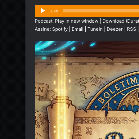
Tocador
00:00
de
Podcast:
Play in new window
|
Download
(Durat
áudio
Assine:
Spotify
|
Email
|
TuneIn
|
Deezer
|
RSS