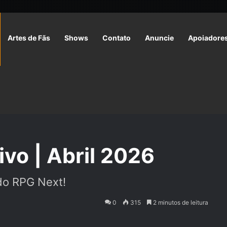
Artes de Fãs
Shows
Contato
Anuncie
Apoiadore
mativo | Abril 2026
ivo | Abril 2026
do RPG Next!
0
315
2 minutos de leitura