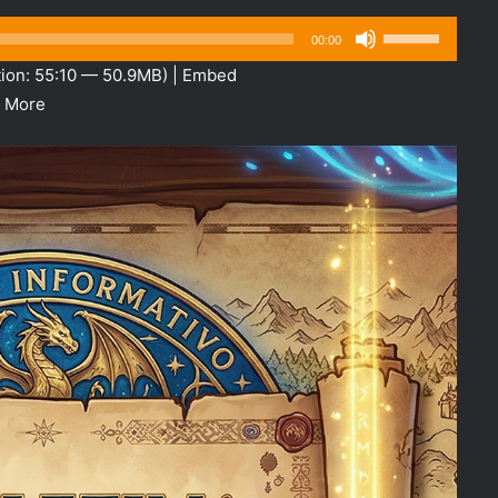
Use
00:00
as
ion: 55:10 — 50.9MB) |
Embed
setas
|
More
para
cima
ou
para
baixo
para
aumentar
ou
diminuir
o
volume.