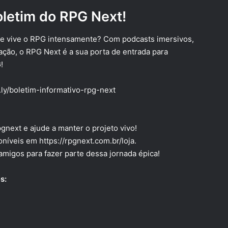
oletim do RPG Next!
e vive o RPG intensamente? Com podcasts imersivos,
ção, o RPG Next é a sua porta de entrada para
!
t.ly/boletim-informativo-rpg-next
pgnext
e ajude a manter o projeto vivo!
poníveis em
https://rpgnext.com.br/loja
.
igos para fazer parte dessa jornada épica!
s: