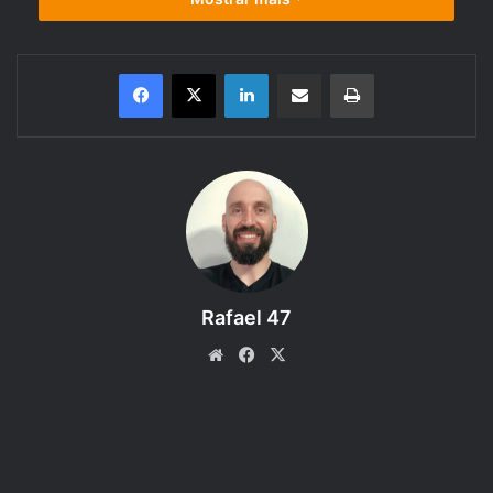
Linkedin
Compartilhar via e-mail
Imprimir
A loucura muitas vezes pode ser
Rafael 47
confundida com a falta de
Website
Facebook
X
compreensão dos demais para
com os objetivos de cada
indivíduo, seria Ragy Lemar louco
ou apenas um homem em busca