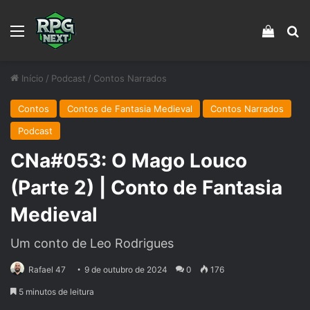
Menu
Veja s
Pr
Início
/
Podcast
/
Contos Narrados
Contos
Contos de Fantasia Medieval
Contos Narrados
Podcast
CNa#053: O Mago Louco
(Parte 2) | Conto de Fantasia
Medieval
Um conto de Leo Rodrigues
Rafael 47
9 de outubro de 2024
0
176
5 minutos de leitura