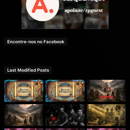
saqueados.
Voltando à taverna, lá estavam os seis peculiares
moradores da Vila das Cinzas. Will Burley, o dono da
taverna, e sua filha Dorothy, serviam prestativamente a
todos que entravam em seu pequeno estabelecimento.
Encontre-nos no Facebook
Sentados ao balcão em bancos altos estavam a Madame
Puff, dona da estalagem que servia como ponto de apoio
para os visitantes da vila, com uma grande caneca de
cerveja weizen, com um belo colarinho. Sentado ao seu
Last Modified Posts
lado estava o mau encarado Pratt Strongarm, ele sempre
se gabava de ser o melhor ferreiro em um raio de
quilômetros, que estava se deliciando com uma caneca de
cerveja bem lupulada.
Junto a eles, tomando uma discreta taça de vinho estava
o padre Lucius, seus votos lhe impediam de sair daquele
lugar, pois ele fora designado para cuidar da Igreja daquela