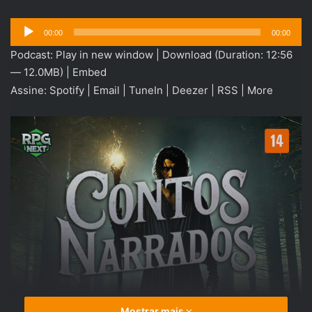
Tocador
00:00
00:00
de
Podcast:
Play in new window
|
Download
(Duration: 12:56
áudio
— 12.0MB) |
Embed
Assine:
Spotify
|
Email
|
TuneIn
|
Deezer
|
RSS
|
More
Mostrar mais