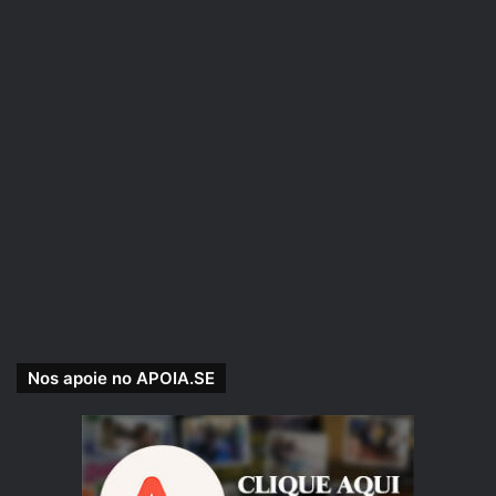
balcão.
– Esses são os aventureiros que nos livraram da ameaça
dos elfos, eles precisam de um lugar para passar a noite –
a criada contou para o homem do outro lado do balcão,
esse trazia como emblema um crocodilo.
– É mesmo? Então a pernoite será de graça! – ele fala com
um sorriso no rosto – Mas o criado terá que pagar – ele me
encara, fitando minhas vestes, e eu entendo o recado,
todos tem animais em suas vestes, menos eu,
aparentemente não tenho uma família importante nesse
lugar.
Nos apoie no APOIA.SE
Puxo o meu capuz para mais perto de mim, assim eles não
verão que sou um elfo e pago a pequena taxa para que
todos subissem aos respectivos quartos, pois recebemos
acomodações em quartos individuais. Tratava-se de um