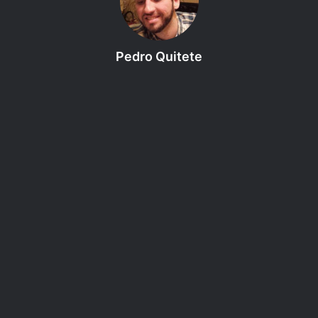
figura de animal em suas vestes: dessa vez uma
andorinha. Ela tinha cabelos vermelhos semelhantes aos
da minha amiga Flora que participava do mesmo pelotão
Pedro Quitete
de vigília que eu em Florestas Altas, sinto um aperto no
coração ao pensar nisso. Será que Flora estaria bem?
Minha reflexão é sutilmente interrompida pela humana:
– Saudações a todos – ela diz numa voz fina e doce como o
toque de um sino – Eu fui enviada pelo meu senhor
Dayson para levar vocês até uma taverna próxima, para
que possam descansar.
“Descansar” repito sua palavra em minha mente, o que
realmente preciso é encontrar aquela elfa e entender o
que está acontecendo com essas pessoas. Noto que ela
está encarando nosso clérigo Ryu.
– Eu acho que… nós já nós vimos antes? – perguntou a