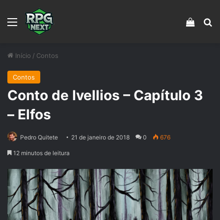
Menu
Veja s
Pr
Início
/
Contos
Contos
Conto de Ivellios – Capítulo 3
– Elfos
Pedro Quitete
21 de janeiro de 2018
0
676
12 minutos de leitura