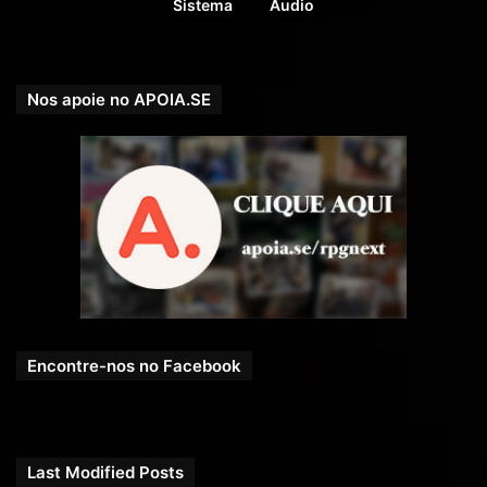
Vou até o quarto do Donovan e uso duas farpas de madeira
Sistema
Áudio
para abrir a fechadura da porta, percebo que estraguei a
fechadura com a minha pressa. Adentro o quarto dele,
porém o mesmo estava vazio, onde será que aquele bardo
Nos apoie no APOIA.SE
se meteu? Não temos tempo, vou em direção ao quarto do
Goiki e uso as mesmas farpas para abrir a fechadura,
porém com mais calma dessa vez para não estragar essa
fechadura também.
Porém o Barbáro dorme pesado, tentamos de diversas
maneiras acordá-lo, mas fracassando sempre.
– Está acontecendo algo muito estranho aqui – admite Ryu.
– Primeiro essa mensagem e quando eu olho pela janela
Encontre-nos no Facebook
pra tentar ver quem a enviou vejo alguém saindo das
muralhas em direção à floresta, Donovan desaparecido e o
Goiki não está acordando, ele nunca teve um sono tão
pesado, não antes de virmos para cá.
Last Modified Posts