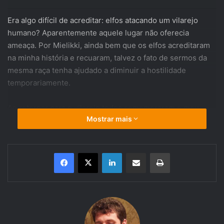
Era algo difícil de acreditar: elfos atacando um vilarejo
humano? Aparentemente aquele lugar não oferecia
ameaça. Por Mielikki, ainda bem que os elfos acreditaram
na minha história e recuaram, talvez o fato de sermos da
mesma raça tenha ajudado a diminuir a hostilidade
temporariamente.
Ao retornar para o vilarejo todos comemoraram o meu
Mostrar mais
“feito”: “O herói que conseguiu afastar o perigo apenas
com o poder das palavras”, essa frase ecoava na minha
mente. Precisava descobrir o que estava realmente
Linkedin
Compartilhar via e-mail
Imprimir
acontecendo. Decidi esperar que todos dormissem para ir
ao encontro da elfa com quem conversara para tentar
compreender esta estranha hostilidade.
Envolto em meus pensamentos, mal notei uma criada
entrar na sala e ,como esperado, ela também possui uma