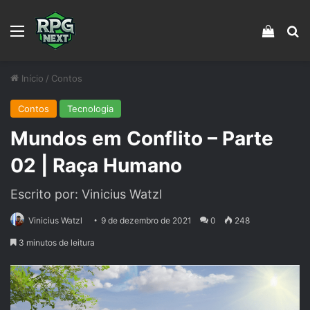
Menu
Veja s
Pr
Início
/
Contos
Contos
Tecnologia
Mundos em Conflito – Parte
02 | Raça Humano
Escrito por: Vinicius Watzl
Vinicius Watzl
9 de dezembro de 2021
0
248
3 minutos de leitura