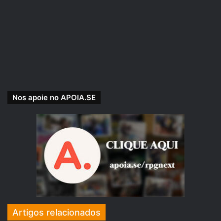
Nos apoie no APOIA.SE
Comuor: Principal divindade reverenciada em Império. É
considerado o deus da informação, seus clérigos podem
usar magias de luz e informação. É a única divindade que
responde diretamente aos altos clérigos do Império nas
câmaras centrais da Assembleia de Comuor.
Artigos relacionados