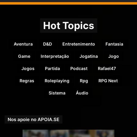
Hot Topics
Aventura
D&D
Entretenimento
Fantasia
Game
Interpretação
Jogatina
Jogo
Jogos
Partida
Podcast
Rafael47
Regras
Roleplaying
Rpg
RPG Next
Sistema
Áudio
Alando: Deus da batalha, invocado antes de lutas. Seus
clérigos podem lançar magias de combate e ligadas a lutas
diretamente.
Nos apoie no APOIA.SE