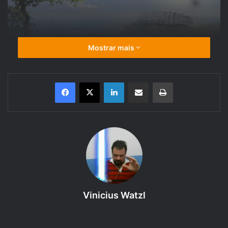
Mostrar mais
Segunda Parte: As raças de Damocles e Ellan
Fala Galera aqui quem escreve é Vinicius Watzl do
Linkedin
Compartilhar via e-mail
Imprimir
RPGNEXT e autor do livro Damocles: O início.
Nesse artigo vamos falar da raça humana dos mundos em
conflito.
HUMANOS:
Os Humanos, que são os quevieram da Terra num futuro
Vinicius Watzl
diistante, um mundo de maravilhas e