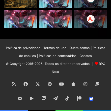
como magias geradoras de luz
Política de privacidade
|
Termos de uso
|
Quem somos
|
Políticas
de cookies
|
Políticas de comentários
|
Contato
© Copyright 2015-2026, Todos os direitos reservados |
RPG
Next
Plutônium: Deus do sol sombrio. Responsável pela
RSS
Facebook
X
Pinterest
YouTube
Apple
Instagram
Paypa
necromancia e portais. Seus clérigos podem escolher
magias das escolas de necromancia e de movimentação
Spotify
Google
Twitch
Telegram
TikTok
Patreon
Bluesk
com portais.
Play