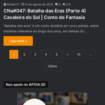
Rafael 47
14 de agosto de 2024
0
214
CNa#047: Batalha das Eras (Parte 4)
Cavaleira do Sol | Conto de Fantasia
“Batalha das eras” é um conto dividido em cinco partes, sobre
batalhas milenares ao longo dos anos, em defesa do…
Leia mais »
1
2
3
4
5
»
10
...
Último
Nos apoie no APOIA.SE