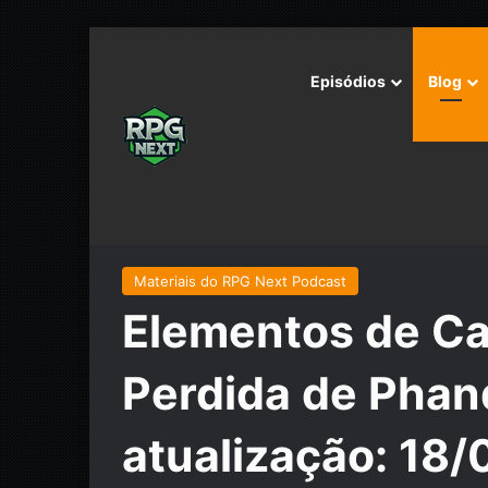
Episódios
Blog
Início
/
Materiais do RPG Next Podcast
/
Elementos 
18/03/2016] CUIDADO, SPOILERS!!!
Materiais do RPG Next Podcast
Elementos de C
Perdida de Phand
atualização: 18