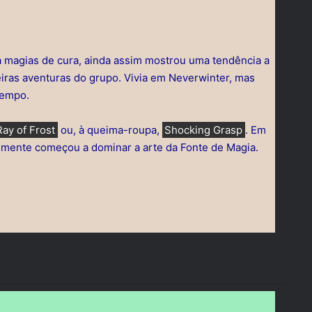
 magias de cura, ainda assim mostrou uma tendência a
ras aventuras do grupo. Vivia em Neverwinter, mas
tempo.
Ray of Frost
ou, à queima-roupa,
Shocking Grasp
. Em
emente começou a dominar a arte da Fonte de Magia.