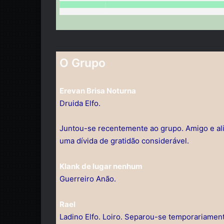
O Grupo
Erevan Brisa Noturna
Druida Elfo.
Juntou-se recentemente ao grupo. Amigo e al
uma dívida de gratidão considerável.
Klank de lugar nenhum
Guerreiro Anão.
Rael
Ladino Elfo. Loiro. Separou-se temporariamen