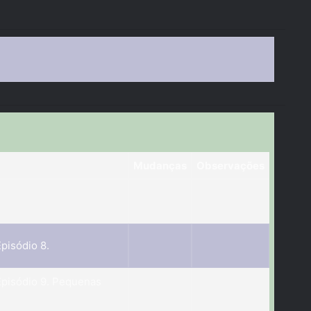
Mudanças
Observações
pisódio 8.
Episódio 9. Pequenas