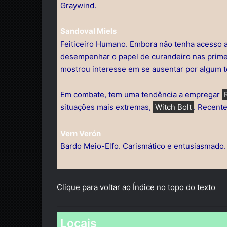
Graywind.
Sandoval Miels
Feiticeiro Humano. Embora não tenha acesso a
desempenhar o papel de curandeiro nas primei
mostrou interesse em se ausentar por algum 
Em combate, tem uma tendência a empregar
situações mais extremas,
Witch Bolt
. Recent
Vern Verón
Bardo Meio-Elfo. Carismático e entusiasmado.
Clique para voltar ao Índice no topo do texto
Locais