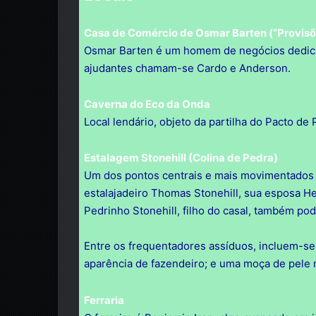
Casa de Comércio de Osmar Barten (“Provisõ
Osmar Barten é um homem de negócios dedicad
ajudantes chamam-se Cardo e Anderson.
Caverna do Eco da Onda
Local lendário, objeto da partilha do Pacto de 
Estalagem Stonehill (Colina de Pedra)
Um dos pontos centrais e mais movimentados d
estalajadeiro Thomas Stonehill, sua esposa He
Pedrinho Stonehill, filho do casal, também po
Entre os frequentadores assíduos, incluem-
aparência de fazendeiro; e uma moça de pele 
Ferraria