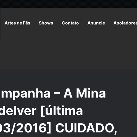
Artes de Fãs
Shows
Contato
Anuncie
Apoiadore
de Campanha – A Mina Perdida de Phandelver [última atualização:
ampanha – A Mina
elver [última
/03/2016] CUIDADO,