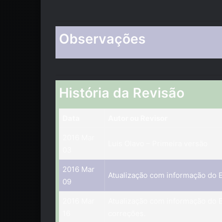
Observações
História da Revisão
Data
Autor ou Revisor
2016 Mar
Luis Olavo – Primeira versão
03
2016 Mar
Atualização com informação do E
09
2016 Mar
Atualização com informação do 
16
correções.