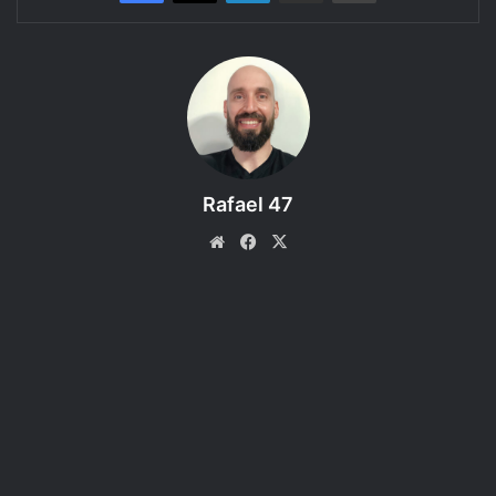
Curitiba – PR (41) 3262-0143 (Falar com Felomena).
Obrigado a todos os Padrinhos e assinantes do RPG Next.
Sem vocês isso não seria possível!
Rafael 47
Website
Facebook
X
APOIE NOSSA CAUSA!
Nossa Campanha do
PADRIM
está no AR! Acesse e
veja nossas Metas e Recompensas para os patronos.
padrim.com.br/rpgnext