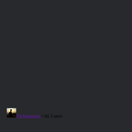
Se você preferir nos apoiar pelo MERCADO PAGO, acesse
e veja nossas recompensas:
https://linktr.ee/unicolas