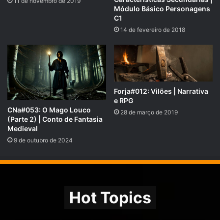
11 de novembro de 2019
Módulo Básico Personagens
C1
Facebook
/
Twitter
/
Google+
/
YouTube
14 de fevereiro de 2018
F
M
E
S
a
a
m
h
c
st
ai
ar
ação social
bem
campanha
e
o
l
e
Forja#012: Vilões | Narrativa
e RPG
b
caridade
d
doação
guerreiro
CNa#053: O Mago Louco
28 de março de 2019
(Parte 2) | Conto de Fantasia
o
o
guerreiros
Guerreiros do Bem
Medieval
o
n
9 de outubro de 2024
jogarta
padrim
picpay
k
podcast
Rafael47
rpg
RPG Next
social
Hot Topics