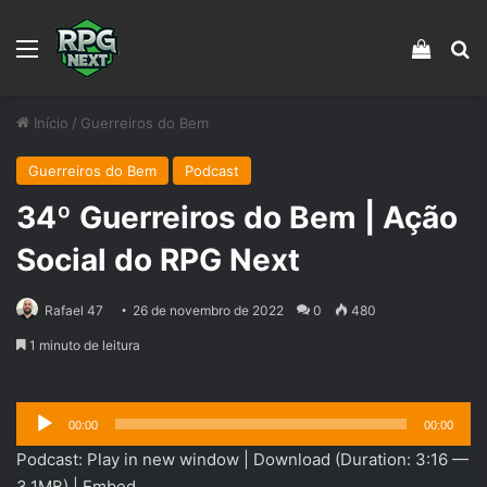
Menu
Veja s
Pr
Início
/
Guerreiros do Bem
Guerreiros do Bem
Podcast
34º Guerreiros do Bem | Ação
Social do RPG Next
Rafael 47
26 de novembro de 2022
0
480
1 minuto de leitura
Tocador
00:00
00:00
de
Podcast:
Play in new window
|
Download
(Duration: 3:16 —
áudio
3.1MB) |
Embed