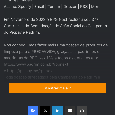
Assine:
Spotify
|
Email
|
TuneIn
|
Deezer
|
RSS
|
More
Em Novembro de 2022 o RPG Next realizou seu 34º
Guerreiros do Bem, doação da Ação Social da Campanha
do Picpay e Padrim.
Nós conseguimos fazer mais uma doação de produtos de
limpeza para o PRECAVVIDA, graças aos padrinhos e
madrinhas do RPG Next! Veja todos os detalhes em:
https://www.padrim.com.br/rpgnext
e
https://picpay.me/rpgnext
.
Toda doação arrecadada pela Campanha do Padrim e
Picpay que não puder ser utilizada para melhorias do
Mostrar mais
material produzido pelo RPG Next, será acumulada todo
mês e revertida em doação (através da compra de
produtos ou serviços, mas nunca dinheiro vivo) às
Linkedin
Compartilhar via e-mail
Imprimir
Instituições Sociais necessitadas. AJUDE a PRECAVVIDA