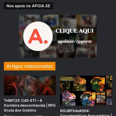
Nos apoie no APOIA.SE
COMPARTILHE!
Se você gostou desse Podcast de RPG, então não se
esqueça de compartilhar!
Facebook
RpgNextPage
,
Grupo do Facebook
RPGNext Group
,
Twitter
@RPG_Next
,
Artigos relacionados
Canal do
YouTube
,
Instagram
@rpgnext
,
Vote no
iTunes do Tarrasque na Bota
e no
iTunes do
RPG Next Podcast
com
5 estrelas
para também ajudar
TnB#133: CdS-E11 – A
na divulgação!
fronteira desconhecida | RPG
Gruta dos Goblins
RGURPS4e#004:
Contato
Características Secundárias |