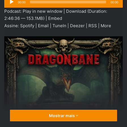
00:00
00:00
de
Podcast:
Play in new window
|
Download
(Duration:
áudio
2:46:36 — 153.1MB) |
Embed
Assine:
Spotify
|
Email
|
TuneIn
|
Deezer
|
RSS
|
More
Mostrar mais