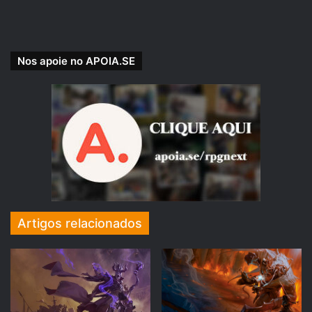
destino de uma jornada.
Às vezes haverá risadas. Às vezes
Nos apoie no APOIA.SE
haverá caos.
E provavelmente, aqui no
Tarrasque na Bota, haverá muito
desses dois!
Então se prepare!
Artigos relacionados
ATENÇÃO: Esse podcast é recomendado para
maiores de 14 anos.