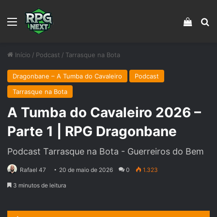
Menu
Veja s
Pr
Início
/
Podcast
/
Tarrasque na Bota
Dragonbane – A Tumba do Cavaleiro
Podcast
Tarrasque na Bota
A Tumba do Cavaleiro 2026 –
Parte 1 | RPG Dragonbane
Podcast Tarrasque na Bota - Guerreiros do Bem
Rafael 47
20 de maio de 2026
0
1.323
3 minutos de leitura
Tocador