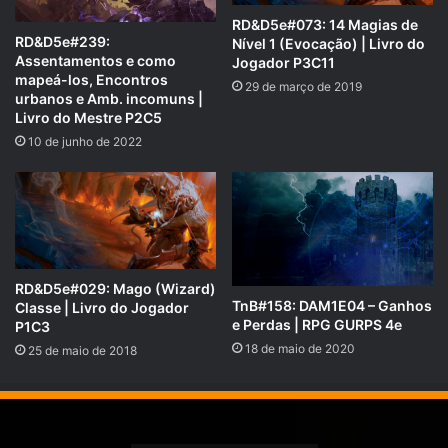
Com a participação de:
RD&D5e#073: 14 Magias de
Rafael 47 – Mestre;
RD&D5e#239:
Nível 1 (Evocação) | Livro do
Anderson Lira, como Makander;
Assentamentos e como
Jogador P3C11
mapeá-los, Encontros
Vinicius Watzl, como Krisss;
29 de março de 2019
urbanos e Amb. incomuns |
Jônatan Paiva, como Orlan Lua de Prata;
Livro do Mestre P2C5
10 de junho de 2022
Miguel Alves, como Bastonn Mandíbula de Sangue;
Fernando Alves, como Arquimestre Aodhan.
Edição de:
Rafael 47.
RD&D5e#029: Mago (Wizard)
Uma produção
RPG Next.
TnB#158: DAM1E04 – Ganhos
Classe | Livro do Jogador
e Perdas | RPG GURPS 4e
P1C3
18 de maio de 2020
25 de maio de 2018
NOVIDADE!!!