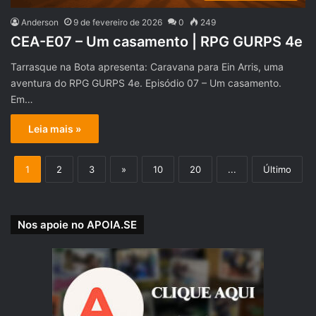
Anderson
9 de fevereiro de 2026
0
249
CEA-E07 – Um casamento | RPG GURPS 4e
Tarrasque na Bota apresenta: Caravana para Ein Arris, uma
aventura do RPG GURPS 4e. Episódio 07 – Um casamento.
Em…
Leia mais »
1
2
3
»
10
20
...
Último
Nos apoie no APOIA.SE