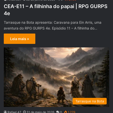
CEA-E11 – A filhinha do papai | RPG GURPS
4e
Tarrasque na Bota apresenta: Caravana para Ein Arris, uma
aventura do RPG GURPS 4e. Episódio 11 – A filhinha do…
Leia mais »
Tarrasque na Bota
Rafael 47
31 de maio de 2026
0
1.229