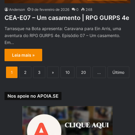
Anderson
9 de fevereiro de 2026
0
248
CEA-E07 – Um casamento | RPG GURPS 4e
Tarrasque na Bota apresenta: Caravana para Ein Arris, uma
aventura do RPG GURPS 4e. Episódio 07 – Um casamento.
Em…
Leia mais »
1
2
3
»
10
20
...
Último
Nos apoie no APOIA.SE