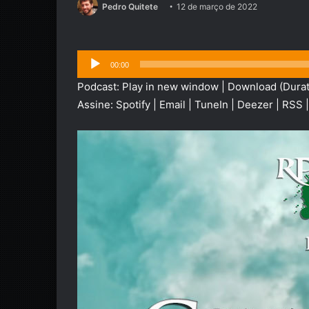
Pedro Quitete
12 de março de 2022
Tocador
00:00
de
Podcast:
Play in new window
|
Download
(Durat
áudio
Assine:
Spotify
|
Email
|
TuneIn
|
Deezer
|
RSS