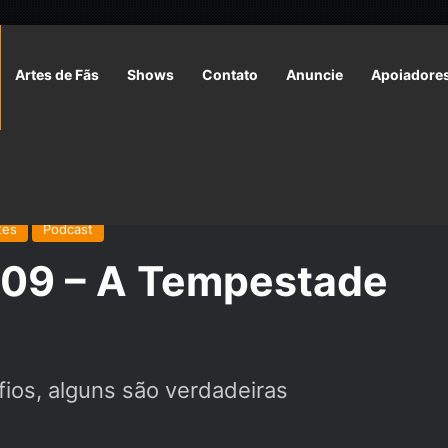
Artes de Fãs
Shows
Contato
Anuncie
Apoiadore
nantes
/
CNa#030: CrR-E09 – A Tempestade | The Gamers
tes
Podcast
09 – A Tempestade
ios, alguns são verdadeiras