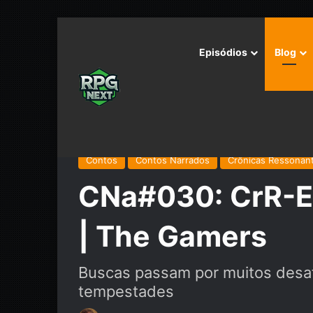
Episódios
Blog
Início
/
Podcast
/
Contos Narrados
/
Crônicas Resso
Contos
Contos Narrados
Crônicas Ressonan
CNa#030: CrR-E
| The Gamers
Buscas passam por muitos desaf
tempestades