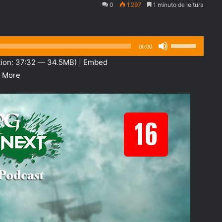
0
1.297
1 minuto de leitura
Use
00:00
as
ion: 37:32 — 34.5MB) |
Embed
setas
|
More
para
cima
ou
para
baixo
para
aumentar
ou
diminuir
o
volume.