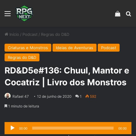
Menu
Veja s
Pr
Início
/
Podcast
/
Regras do D&D
Criaturas e Monstros
Ideias de Aventuras
Podcast
Regras do D&D
RD&D5e#136: Chuul, Mantor e
Cocatriz | Livro dos Monstros
Rafael 47
12 de junho de 2020
1
592
1 minuto de leitura
Tocador
00:00
00:00
de