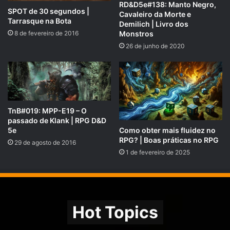
RD&D5e#138: Manto Negro,
SPOT de 30 segundos |
Cavaleiro da Morte e
Tarrasque na Bota
Demilich | Livro dos
8 de fevereiro de 2016
Monstros
26 de junho de 2020
TnB#019: MPP-E19 – O
passado de Klank | RPG D&D
Como obter mais fluidez no
5e
RPG? | Boas práticas no RPG
29 de agosto de 2016
1 de fevereiro de 2025
Se você preferir nos apoiar pelo PICPAY, acesse e
veja nossas recompensas:
picpay.me/rpgnext
Hot Topics