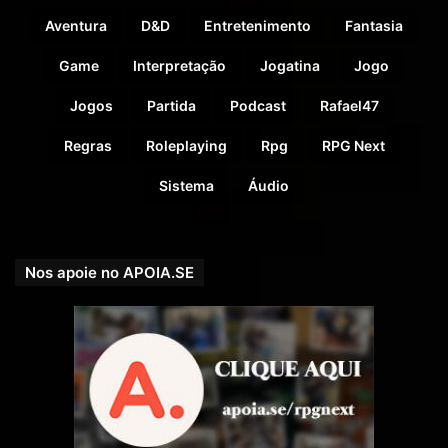
Aventura
D&D
Entretenimento
Fantasia
Game
Interpretação
Jogatina
Jogo
Jogos
Partida
Podcast
Rafael47
Regras
Roleplaying
Rpg
RPG Next
Sistema
Áudio
Nos apoie no APOIA.SE
Doadores