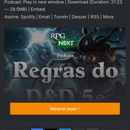
Podcast:
Play in new window
|
Download
(Duration: 31:23
áudio
— 29.5MB) |
Embed
Assine:
Spotify
|
Email
|
TuneIn
|
Deezer
|
RSS
|
More
Mostrar mais
Linkedin
Compartilhar via e-mail
Imprimir