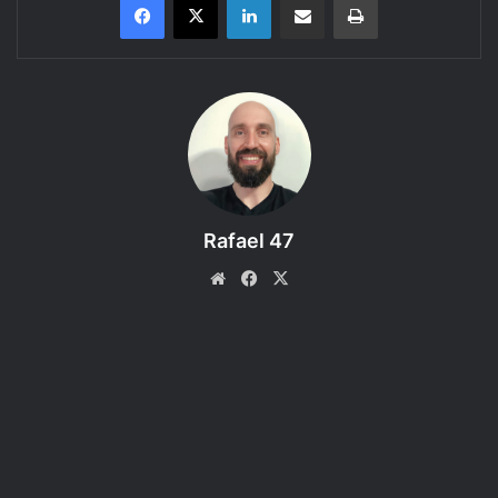
Conheça as criaturas do Livro dos Monstros do RPG Dungeons &
Dragons 5e.
Bem-vindo a mais um episódio do Regras do D&D 5e, um
podcast produzido pelo RPG Next que faz a leitura e
discute as regras dos livros do Sistema de RPG D&D 5e.
Neste episódio o assunto é: Chuul, Mantor e Cocatriz, com
Rafael 47
ideias de aventuras! Coloque seu fone de ouvido e curta!
Website
Facebook
X
ACESSE O FÓRUM e compartilhe sua IDEIA DE AVENTURA
GARANTA SUA CÓPIA!!!
Dungeons & Dragons Core