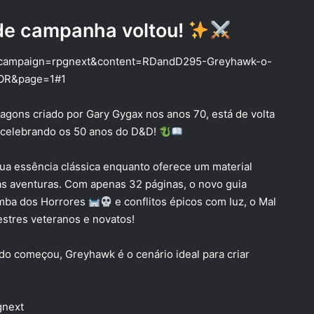
de campanha voltou!
st?campaign=rpgnext&content=RDandD295-Greyhawk-o-
OR&page=1#1
agons criado por Gary Gygax nos anos 70, está de volta
 celebrando os 50 anos do D&D!
a essência clássica enquanto oferece um material
vas aventuras. Com apenas 32 páginas, o novo guia
umba dos Horrores
e conflitos épicos com Iuz, o Mal
estres veteranos e novatos!
 começou, Greyhawk é o cenário ideal para criar
gnext