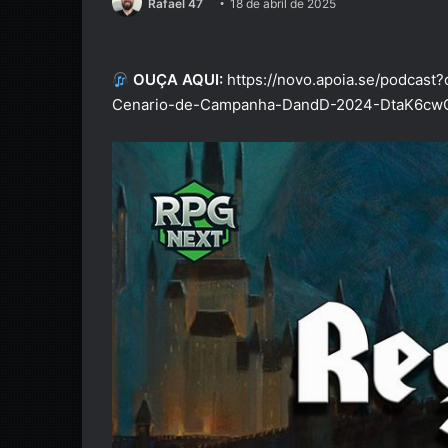
Rafael 47
18 de abril de 2025
OUÇA AQUI:
https://novo.apoia.se/podca
Cenario-de-Campanha-DandD-2024-DtaK6cw