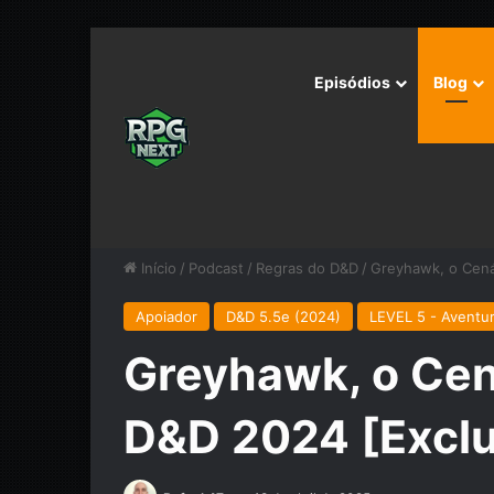
Episódios
Blog
Início
/
Podcast
/
Regras do D&D
/
Greyhawk, o Cená
Apoiador
D&D 5.5e (2024)
LEVEL 5 - Aventur
Greyhawk, o Cen
D&D 2024 [Exclu