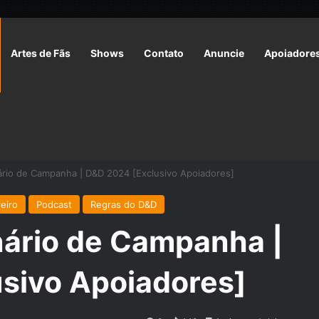
Artes de Fãs
Shows
Contato
Anuncie
Apoiadore
rio de Campanha | D&D 2024 [Exclusivo Apoiadores]
eiro
Podcast
Regras do D&D
ário de Campanha |
sivo Apoiadores]