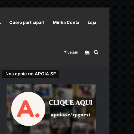
s
Quero participar!
Minha Conta
Loja
Veja seu carrinho 
Procurar por
Seguir
Nos apoie no APOIA.SE