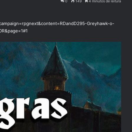
0
149
4 minutos de leitura
st?campaign=rpgnext&content=RDandD295-Greyhawk-o-
OR&page=1#1