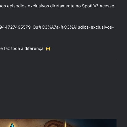
sos episódios exclusivos diretamente no Spotify? Acesse
les/30944727495579-Ou%C3%A7a-%C3%A1udios-exclusivos-
e faz toda a diferença.