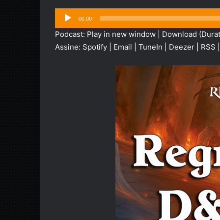
Tocador
00:00
de
Podcast:
Play in new window
|
Download
(Durat
áudio
Assine:
Spotify
|
Email
|
TuneIn
|
Deezer
|
RSS