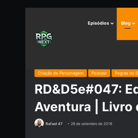
Episódios
Blog
Início
/
Podcast
/
Regras do D&D
/
RD&D5e#047: Equi
Criação de Personagem
Podcast
Regras do 
RD&D5e#047: Eq
Aventura | Livro
Rafael 47
28 de setembro de 2018