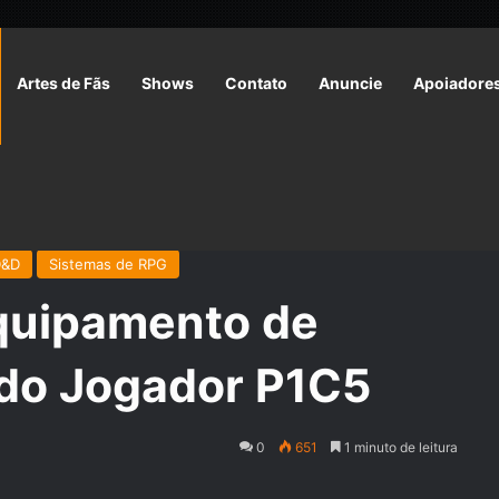
Artes de Fãs
Shows
Contato
Anuncie
Apoiadore
pamento de Aventura | Livro do Jogador P1C5
D&D
Sistemas de RPG
uipamento de
 do Jogador P1C5
0
651
1 minuto de leitura