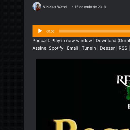
Vinicius Watzl
15 de maio de 2019
Tocador
00:00
de
Podcast:
Play in new window
|
Download
(Durat
áudio
Assine:
Spotify
|
Email
|
TuneIn
|
Deezer
|
RSS