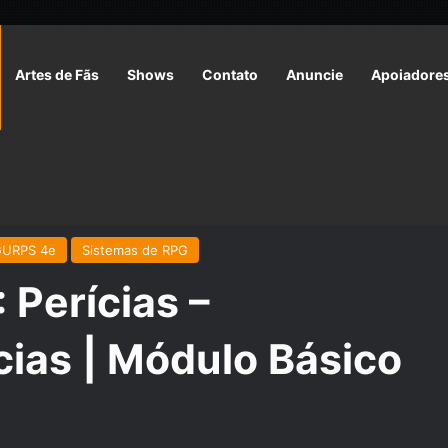
Artes de Fãs
Shows
Contato
Anuncie
Apoiadore
69: Perícias – Comprando Perícias | Módulo Básico Personagens
GURPS 4e
Sistemas de RPG
Perícias –
ias | Módulo Básico