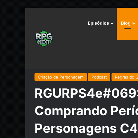
Episódios
Blog
Início
/
Podcast
/
Regras do GURPS 4e
/
RGURPS4e#0
C4
Criação de Personagem
Podcast
Regras do 
RGURPS4e#069: 
Comprando Períc
Personagens C4