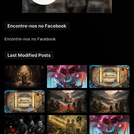
na divulgação!
DEIXE SEU FEEDBACK!
Se quiser deixar seu feedback, nos envie um e-mail
Encontre-nos no Facebook
em
contato@rpgnext.com.br
ou faça um comentário nesse
post logo abaixo.
Encontre-nos no Facebook
Seu comentário é muito importante para a melhoria dos
Last Modified Posts
próximos episódios. Beleza? Muito obrigado pelo suporte,
pessoal!
Links para MÚSICAS e SFX sob a licença
Creative Commons
Freesounds.org –
https://www.freesound.org/
Tabletop Audio –
http://tabletopaudio.com/
Kevin MacLeod em Incompetech –
http://incompetech.com/music/royalty-free
Scott Buckley em
http://www.scottbuckley.com.au