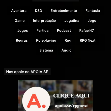
Aventura
D&D
Entretenimento
Fantasia
COMPARTILHE!
Se você gostou desse Podcast de RPG, então não se
Game
Interpretação
Jogatina
Jogo
esqueça de compartilhar!
Jogos
Partida
Podcast
Rafael47
Nosso site é
https://rpgnext.com.br
,
Regras
Roleplaying
Rpg
RPG Next
Nossa Campanha do
Sistema
Áudio
PADRIM:
https://www.padrim.com.br/rpgnext
Facebook
RpgNextPage
,
Grupo do Facebook
RPGNext Group
,
Nos apoie no APOIA.SE
Twitter
@RPG_Next
,
Google Plus
,
Canal do
YouTube
,
Vote no
iTunes do Tarrasque na Bota
e no
iTunes do
RPG Next Podcast
com
5 estrelas
para também ajudar