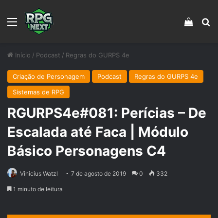
Menu
Veja s
Pr
Início
/
Podcast
/
Regras do GURPS 4e
Criação de Personagem
Podcast
Regras do GURPS 4e
Sistemas de RPG
RGURPS4e#081: Perícias – De
Escalada até Faca | Módulo
Básico Personagens C4
Vinicius Watzl
7 de agosto de 2019
0
332
1 minuto de leitura