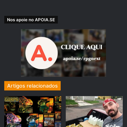
Nos apoie no APOIA.SE
Artigos relacionados
Se você preferir nos apoiar pelo PICPAY, acesse e
veja nossas recompensas:
picpay.me/rpgnext