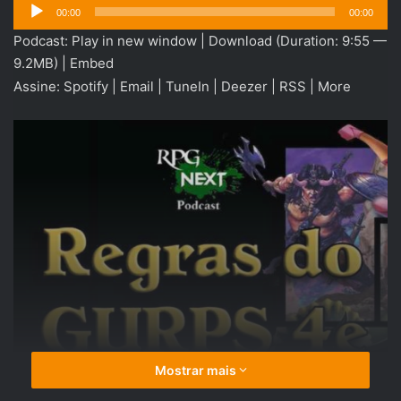
Tocador
00:00
00:00
de
Podcast:
Play in new window
|
Download
(Duration: 9:55 —
áudio
9.2MB) |
Embed
Assine:
Spotify
|
Email
|
TuneIn
|
Deezer
|
RSS
|
More
Mostrar mais