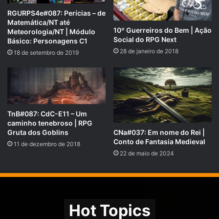
RGURPS4e#087: Perícias – de
Matemática/NT até
10º Guerreiros do Bem | Ação
Meteorologia/NT | Módulo
Social do RPG Next
Básico: Personagens C1
28 de janeiro de 2018
18 de setembro de 2019
TnB#087: CdC-E11 – Um
caminho tenebroso | RPG
CNa#037: Em nome do Rei |
Gruta dos Goblins
Conto de Fantasia Medieval
11 de dezembro de 2018
22 de maio de 2024
Doadores
Hot Topics