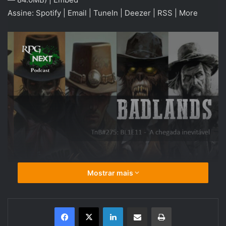
Assine:
Spotify
|
Email
|
TuneIn
|
Deezer
|
RSS
|
More
Mostrar mais
Linkedin
Compartilhar via e-mail
Imprimir