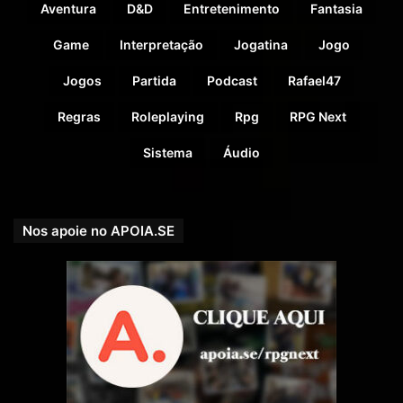
Aventura
D&D
Entretenimento
Fantasia
Vinicius Watlz como Lucky Lou
Nilson como Lone Phil
Game
Interpretação
Jogatina
Jogo
Jogos
Partida
Podcast
Rafael47
Edição de:
Laura Beber
Regras
Roleplaying
Rpg
RPG Next
Uma produção
RPG Next.
Sistema
Áudio
Nos apoie no APOIA.SE
Trailer:
BadLands – trailer – YouTube
Uma aventura no Velho Oeste Americano.