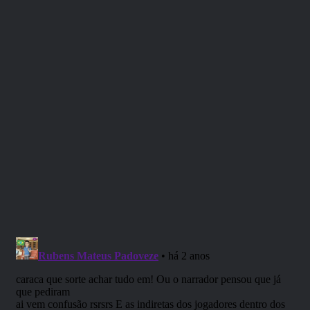
Agora você pode ter em casa a caneca do Klank, o velho
guerreiro anão em sua casa. Confira a coleção completa
dos personagens da Mina Perdida de Phandelver e corra
para garantir a sua com valor promocional por tempo
limitado:
https://www.mundofan.com.br/caneca-klank
.