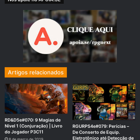
Artigos relacionados
RD&D5e#070: 9 Magias de
Nível 1 (Conjuração) | Livro
RGURPS4e#079: Perícias –
do Jogador P3C11
De Conserto de Equip.
Eletrotônico até Detecção de
8 de março de 2019