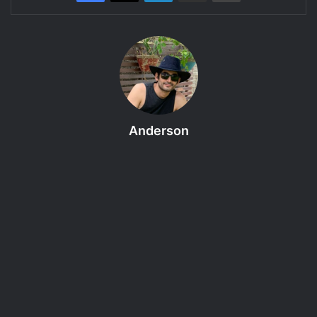
Tarrasque na Bota apresenta: BadLands, uma aventura do RPG
GURPS 4e.
Episódio 11 – A chegada inevitável
Em meio a desafios naturais e sobrenaturais, alguns
aventureiros buscam riquezas, fama e tudo que o oeste
selvagem americano tem a oferecer, numa jornada
Anderson
perigosa e divertida com muitas surpresas. Embarque
nesta aventura em um Oeste Estranho como nunca se viu.