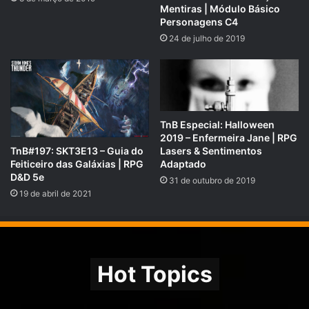
Mentiras | Módulo Básico
Personagens C4
24 de julho de 2019
Antes de assinar como um
JOGADOR
envie um e-mail
para
contato@rpgnext.com.br
e consulte sobre as vagas.
Elas têm número limitado.
TnB Especial: Halloween
2019 – Enfermeira Jane | RPG
TnB#197: SKT3E13 – Guia do
Lasers & Sentimentos
Feiticeiro das Galáxias | RPG
Adaptado
D&D 5e
31 de outubro de 2019
ATENÇÃO: Esse podcast é recomendado para maiores
19 de abril de 2021
de 16 anos.
Com a participação de:
Anderson Lira como Mestre
Hot Topics
Heitor Fraga como Tony “Cabeça de Cone”
Vitor como Brody Hampton