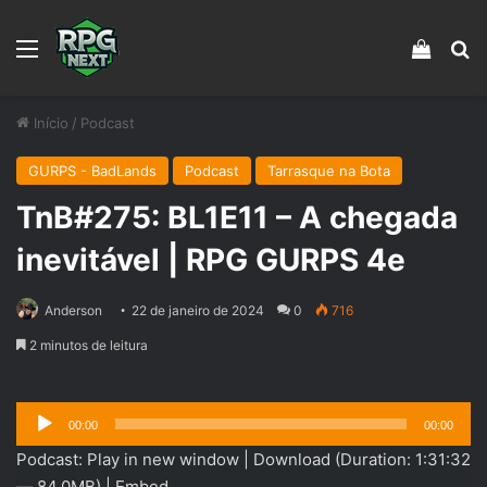
Menu
Veja s
Pr
Início
/
Podcast
GURPS - BadLands
Podcast
Tarrasque na Bota
TnB#275: BL1E11 – A chegada
inevitável | RPG GURPS 4e
Anderson
22 de janeiro de 2024
0
716
2 minutos de leitura
Tocador
00:00
00:00
de
Podcast:
Play in new window
|
Download
(Duration: 1:31:32
áudio
— 84.0MB) |
Embed