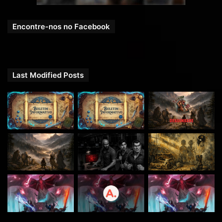
Indicações Fabulosas
Encontre-nos no Facebook
APP das Cartas Críticas para D&D 5e
Last Modified Posts