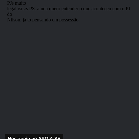
O destino de alguns homens pode
ser traçado por um saque rápido
ou um tiro de sorte.
O oeste estranho não é para
qualquer um.
Nos apoie no APOIA.SE