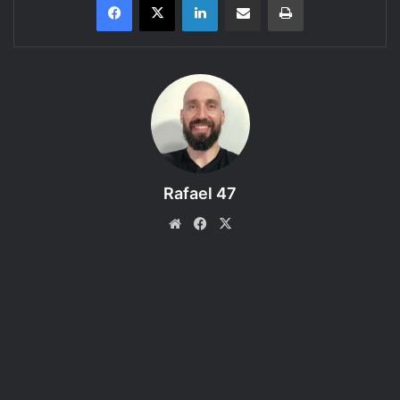
Tarrasque na Bota
apresenta…
Bounty Hunter Blues
, uma aventura
do RPG
FIASCO
–
Episódio 3 – Que fim terá?
Versão do Youtube
Rafael 47
Website
Facebook
X