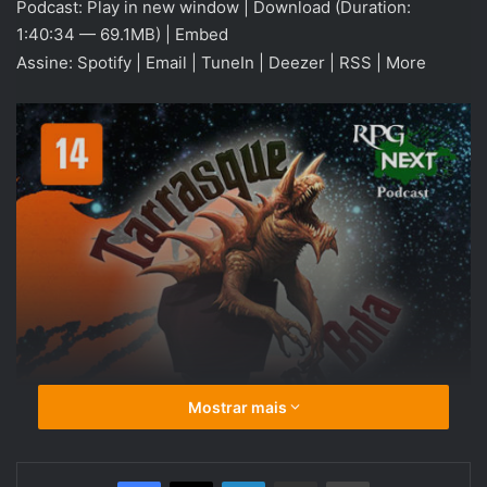
Podcast:
Play in new window
|
Download
(Duration:
áudio
1:40:34 — 69.1MB) |
Embed
Assine:
Spotify
|
Email
|
TuneIn
|
Deezer
|
RSS
|
More
Mostrar mais
Linkedin
Compartilhar via e-mail
Imprimir