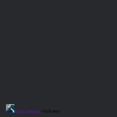
Referência Bibliográfica
:
FIASCO
← clique para comprar
ATENÇÃO: Esse podcast é recomendado
para maiores de 14 anos.
Uma produção
RPG Next
.