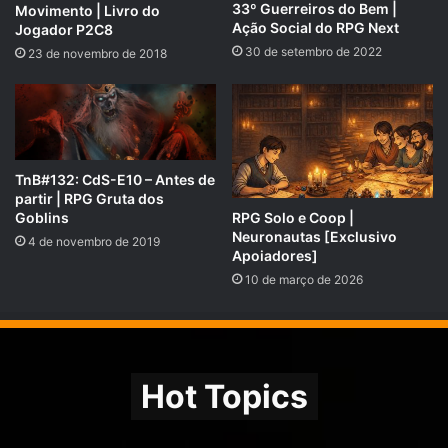
33º Guerreiros do Bem |
Movimento | Livro do
esqueça de compartilhar!
Ação Social do RPG Next
Jogador P2C8
30 de setembro de 2022
23 de novembro de 2018
Nosso site é
rpgnext.com.br
,
Nossa Campanha do
PADRIM:
https://www.padrim.com.br/rpgnext
Facebook
RpgNextPage
,
TnB#132: CdS-E10 – Antes de
partir | RPG Gruta dos
Grupo do Facebook
RPGNext Group
,
RPG Solo e Coop |
Goblins
Neuronautas [Exclusivo
Twitter
@RPG_Next
,
4 de novembro de 2019
Apoiadores]
Google Plus
,
10 de março de 2026
Canal do
YouTube
,
Vote no
iTunes do Tarrasque na Bota
e no
iTunes do
RPG Next Podcast
com
5 estrelas
para também ajudar
na divulgação!
Hot Topics