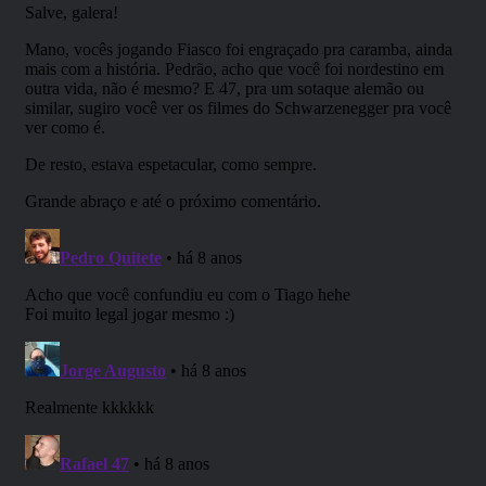
APOIE NOSSA CAUSA!
Nosso Plano de Assinaturas do
APOIA.SE
! Acesse e veja
nossas recompensas para os apoiadores.