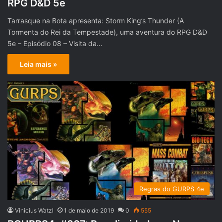
RPG D&D 5e
Tarrasque na Bota apresenta: Storm King’s Thunder (A
Tormenta do Rei da Tempestade), uma aventura do RPG D&D
5e – Episódio 08 – Visita da…
Leia mais »
Regras do GURPS 4e
Vinicius Watzl
1 de maio de 2019
0
555