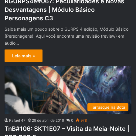
RGURPS4e#067: Peculiaridades e Novas
Desvantagens | Módulo Básico
Personagens C3
Saiba mais um pouco sobre o GURPS 4 edição, Módulo Básico
(Personagens). Aqui você encontra uma revisão (review) em
áudio…
Leia mais »
Tarrasque na Bota
Rafael 47
29 de abril de 2019
0
978
TnB#106: SKT1E07 – Visita da Meia-Noite |