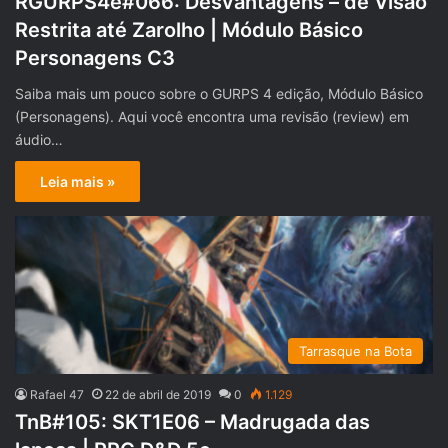
RGURPS4e#066: Desvantagens – de Visão
Restrita até Zarolho | Módulo Básico
Personagens C3
Saiba mais um pouco sobre o GURPS 4 edição, Módulo Básico
(Personagens). Aqui você encontra uma revisão (review) em
áudio…
Leia mais »
Tarrasque na Bota
Rafael 47
22 de abril de 2019
0
1.129
TnB#105: SKT1E06 – Madrugada das