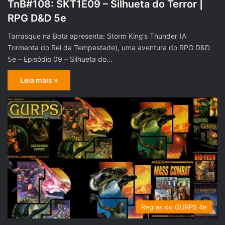
TnB#108: SKT1E09 – Silhueta do Terror |
RPG D&D 5e
Tarrasque na Bota apresenta: Storm King’s Thunder (A
Tormenta do Rei da Tempestade), uma aventura do RPG D&D
5e – Episódio 09 – Silhueta do…
Leia mais »
Regras do GURPS 4e