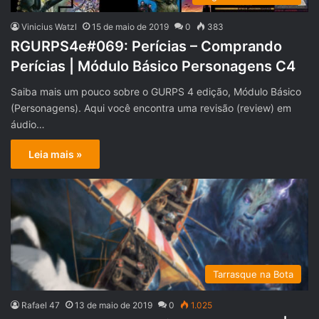
Vinicius Watzl
15 de maio de 2019
0
383
RGURPS4e#069: Perícias – Comprando
Perícias | Módulo Básico Personagens C4
Saiba mais um pouco sobre o GURPS 4 edição, Módulo Básico
(Personagens). Aqui você encontra uma revisão (review) em
áudio…
Leia mais »
Tarrasque na Bota
Rafael 47
13 de maio de 2019
0
1.025