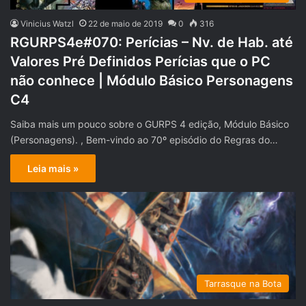
Vinicius Watzl
22 de maio de 2019
0
316
RGURPS4e#070: Perícias – Nv. de Hab. até
Valores Pré Definidos Perícias que o PC
não conhece | Módulo Básico Personagens
C4
Saiba mais um pouco sobre o GURPS 4 edição, Módulo Básico
(Personagens). , Bem-vindo ao 70º episódio do Regras do…
Leia mais »
Tarrasque na Bota