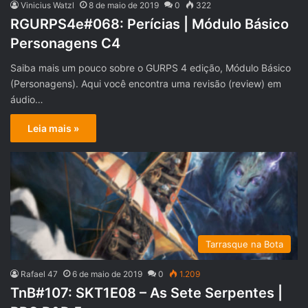
Vinicius Watzl
8 de maio de 2019
0
322
RGURPS4e#068: Perícias | Módulo Básico
Personagens C4
Saiba mais um pouco sobre o GURPS 4 edição, Módulo Básico
(Personagens). Aqui você encontra uma revisão (review) em
áudio…
Leia mais »
Tarrasque na Bota
Rafael 47
6 de maio de 2019
0
1.209
TnB#107: SKT1E08 – As Sete Serpentes |