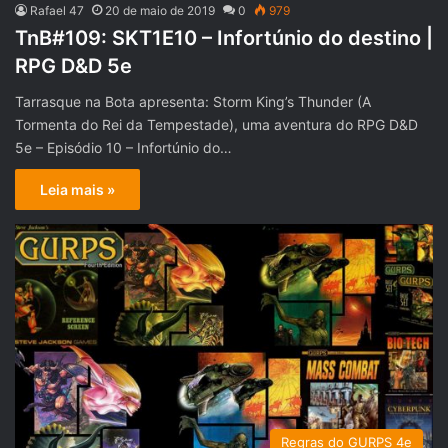
Rafael 47
20 de maio de 2019
0
979
TnB#109: SKT1E10 – Infortúnio do destino |
RPG D&D 5e
Tarrasque na Bota apresenta: Storm King’s Thunder (A
Tormenta do Rei da Tempestade), uma aventura do RPG D&D
5e – Episódio 10 – Infortúnio do…
Leia mais »
Regras do GURPS 4e