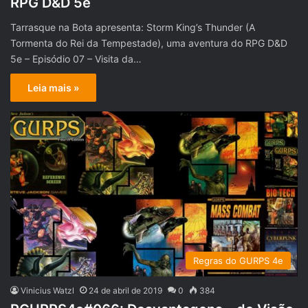
RPG D&D 5e
Tarrasque na Bota apresenta: Storm King’s Thunder (A
Tormenta do Rei da Tempestade), uma aventura do RPG D&D
5e – Episódio 07 – Visita da…
Leia mais »
Regras do GURPS 4e
Vinicius Watzl
24 de abril de 2019
0
384