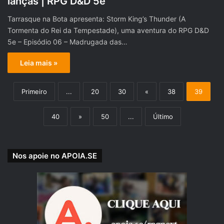
lanças | RPG D&D 5e
Tarrasque na Bota apresenta: Storm King’s Thunder (A
Tormenta do Rei da Tempestade), uma aventura do RPG D&D
5e – Episódio 06 – Madrugada das…
Leia mais »
Primeiro
...
20
30
«
38
39
40
»
50
...
Último
Nos apoie no APOIA.SE