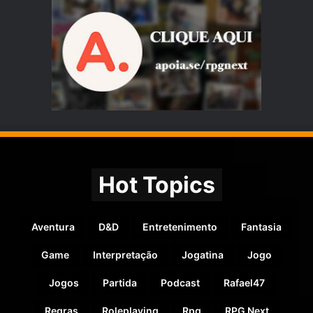
Hot Topics
Aventura
D&D
Entretenimento
Fantasia
Game
Interpretação
Jogatina
Jogo
Jogos
Partida
Podcast
Rafael47
Regras
Roleplaying
Rpg
RPG Next