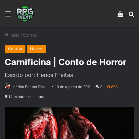
Menu
Veja s
Pr
Início
/
Contos
Contos
Horror
Carnificina | Conto de Horror
Escrito por: Herica Freitas
Hérica Freitas Silva
19 de agosto de 2021
0
668
14 minutos de leitura