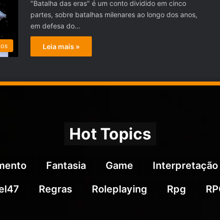
"Batalha das eras" é um conto dividido em cinco
partes, sobre batalhas milenares ao longo dos anos,
em defesa do…
tos
Leia mais »
Hot Topics
imento
Fantasia
Game
Interpretação
el47
Regras
Roleplaying
Rpg
RP