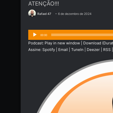
ATENÇÃO!!!
Rafael 47
6 de dezembro de 2024
Tocador
00:00
de
Podcast:
Play in new window
|
Download
(Durat
áudio
Assine:
Spotify
|
Email
|
TuneIn
|
Deezer
|
RSS