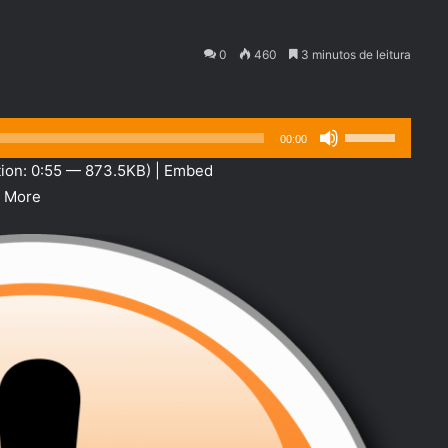
0
460
3 minutos de leitura
Use
00:00
as
ion: 0:55 — 873.5KB) |
Embed
setas
|
More
para
cima
ou
para
baixo
para
aumentar
ou
diminuir
o