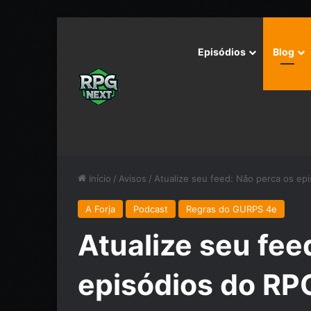
Episódios
Blog
Início
/
Avisos
/
Atualize seu feed: Não perca os ep
A Forja
Podcast
Regras do GURPS 4e
Atualize seu fee
episódios do RP