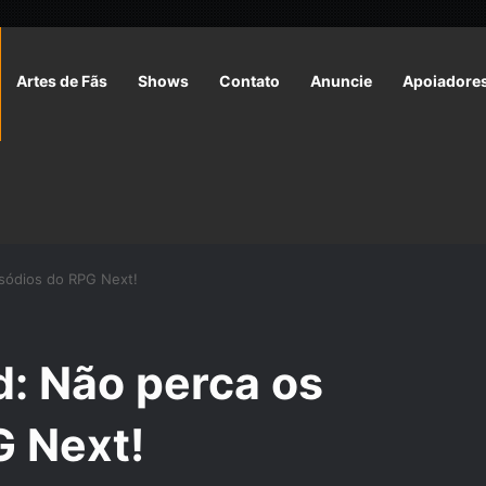
Artes de Fãs
Shows
Contato
Anuncie
Apoiadore
isódios do RPG Next!
d: Não perca os
G Next!