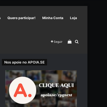
s
Quero participar!
Minha Conta
Loja
Veja seu carrinho 
Procurar por
Seguir
Nos apoie no APOIA.SE