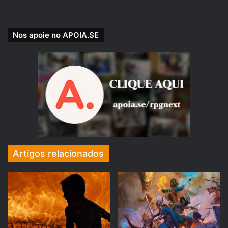
do Anjo de Pedra.
Nos apoie no APOIA.SE
Referência Bibliográfica
:
Livro do Jogador – D&D 5e
←
clique para comprar
Artigos relacionados