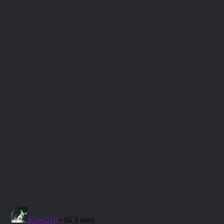
Três pessoas com grandes
ambições e personalidades
completamente diferentes são
reunidas por uma carta que
promete realizar seus sonhos