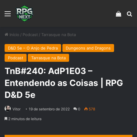
Menu
Veja s
Pr
Início
/
Podcast
/
Tarrasque na Bota
D&D 5e – O Anjo de Pedra
Dungeons and Dragons
Podcast
Tarrasque na Bota
TnB#240: AdP1E03 –
Entendendo as Coisas | RPG
D&D 5e
Vitor
19 de setembro de 2022
0
578
2 minutos de leitura