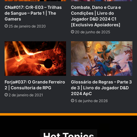
CNa#017: CrR-E03 – Trilhas
Combate, Dano e Cura e
de Sangue – Parte 1 | The
Condições | Livro do
Gamers
Jogador D&D 2024 C1
[Exclusivo Apoiadores]
25 de janeiro de 2020
20 de junho de 2025
Forja#037: O Grande Ferreiro
Glossário de Regras – Parte 3
2 | Consultoria de RPG
de 3 | Livro do Jogador D&D
NOVIDADE!!!
Dungeons & Dragons Core Rulebook Gift
2024 ApC
2 de janeiro de 2021
Set
← clique para comprar
5 de junho de 2026
Hot Topics