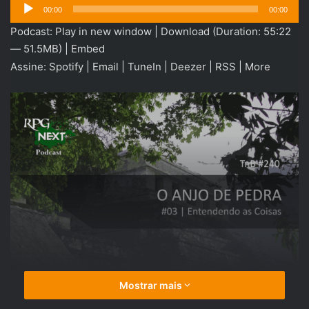
Tocador
00:00
00:00
de
Podcast:
Play in new window
|
Download
(Duration: 55:22
áudio
— 51.5MB) |
Embed
Assine:
Spotify
|
Email
|
TuneIn
|
Deezer
|
RSS
|
More
Mostrar mais