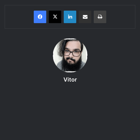
Linkedin
Compartilhar via e-mail
Imprimir
Tarrasque na Bota
apresenta: Primeira Temporada de
Anjo de
Pedra
, uma aventura do RPG
D&D 5e
–
Episódio 03 – Entendendo as
Coisas.
Vitor