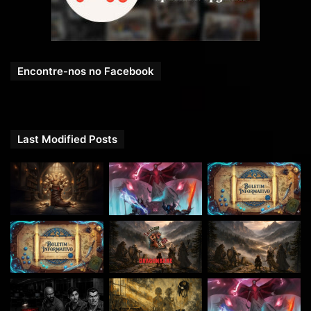
Encontre-nos no Facebook
Last Modified Posts
Antes de assinar como um
JOGADOR
envie um e-mail
para
contato@rpgnext.com.br
e consulte sobre as vagas.
Elas têm número limitado.
ATENÇÃO: Esse podcast é recomendado para
maiores de 12 anos.