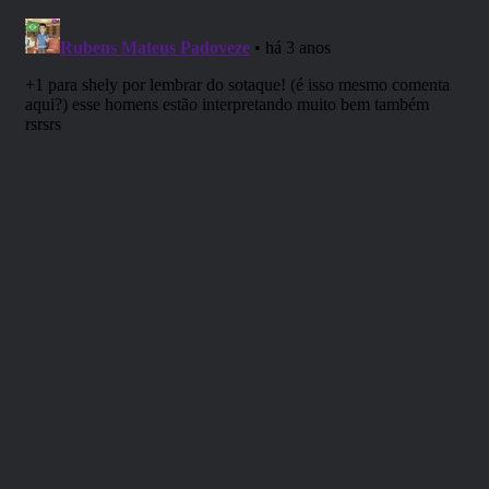
como recompensa de uma missão
para salvar um continente recém
descoberto de uma tribo de ogros.
Uma terra de florestas tropicais e
savanas, uma terra de cultura
anciã e deuses antigos conhecida
como “Verdadeiro Mundo” por seus
habitantes, a terra de Maztica.
Entretanto, será apenas uma
missão comum que espera essas
pessoas nessa terra
desconhecida? Um horror
insondável permeia tudo e uma
única luz parece escurecer, a luz