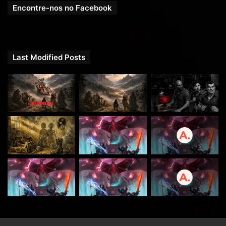
Encontre-nos no Facebook
Thiago Araújo (Hater do Mundo – Mestre);
Vinicius Watzl
Shelly
Last Modified Posts
Gustavo Zattoni
Roberta Manaa
Edição de:
Luís Beber.
Uma produção
RPG Next
.