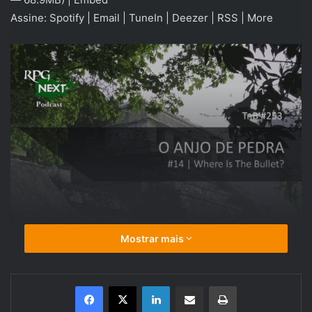
Assine:
Spotify
|
Email
|
TuneIn
|
Deezer
|
RSS
|
More
Mostrar mais
Linkedin
Compartilhar via e-mail
Imprimir