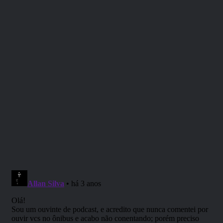
descoberto de uma tribo de ogros.
Uma terra de florestas tropicais e
savanas, uma terra de cultura
anciã e deuses antigos conhecida
como ‘Verdadeiro Mundo’ por seus
habitantes, a terra de Maztica.
Entretanto, será apenas uma
missão comum que espera essas
pessoas nessa terra
desconhecida? Um horror
insondável permeia tudo e uma
única luz parece escurecer, a luz
do Anjo de Pedra.”