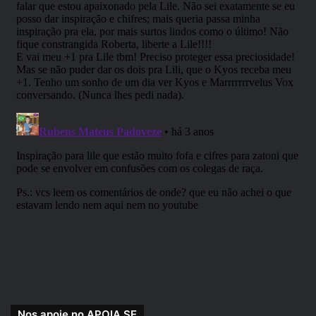
Referência Bibliográfica
:
Livro do Jogador – D&D 5e
←
clique para comprar
Nos apoie no APOIA.SE