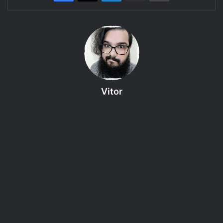
Tarrasque na Bota
apresenta: Primeira Temporada de
Anjo de
Pedra
, uma aventura do RPG
D&D 5e.
Episódio 14: Where Is The
Bullet?
Vitor
Três pessoas com grandes
ambições e personalidades
completamente diferentes são
reunidas por uma carta que
promete realizar seus sonhos
como recompensa de uma missão
para salvar um continente recém