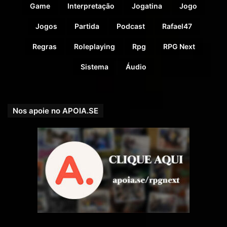
Game
Interpretação
Jogatina
Jogo
Jogos
Partida
Podcast
Rafael47
Regras
Roleplaying
Rpg
RPG Next
Sistema
Áudio
Nos apoie no APOIA.SE
Antes de assinar como um
JOGADOR
envie um e-mail
para
contato@rpgnext.com.br
e consulte sobre as vagas.
Elas têm número limitado.
ATENÇÃO: Esse podcast é recomendado para
maiores de 12 anos.
Com a participação de: