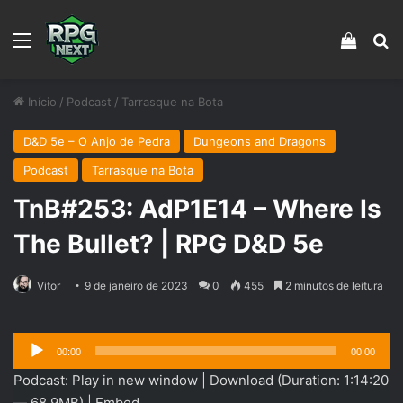
Menu
Veja s
Pr
Início
/
Podcast
/
Tarrasque na Bota
D&D 5e – O Anjo de Pedra
Dungeons and Dragons
Podcast
Tarrasque na Bota
TnB#253: AdP1E14 – Where Is
The Bullet? | RPG D&D 5e
Vitor
9 de janeiro de 2023
0
455
2 minutos de leitura
Tocador
00:00
00:00
de
Podcast:
Play in new window
|
Download
(Duration: 1:14:20
áudio
— 68.9MB) |
Embed