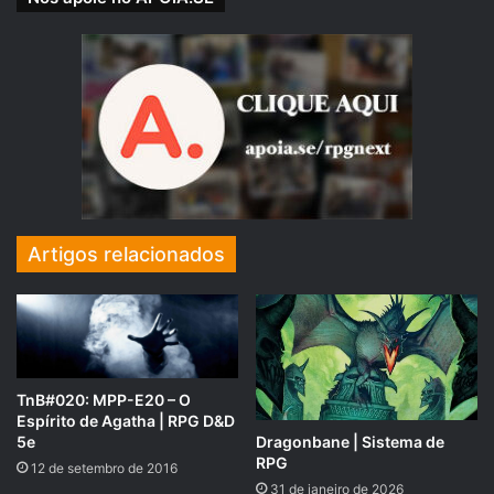
Artigos relacionados
NOVIDADE!!!
Dungeons & Dragons Core Rulebook Gift
Set
← clique para comprar
TnB#020: MPP-E20 – O
Espírito de Agatha | RPG D&D
Dragonbane | Sistema de
5e
RPG
12 de setembro de 2016
31 de janeiro de 2026