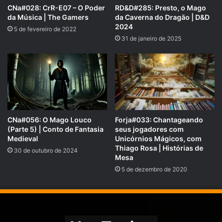
CNa#028: CrR-E07 – O Poder
RD&D#285: Presto, o Mago
da Música | The Gamers
da Caverna do Dragão | D&D
2024
5 de fevereiro de 2022
31 de janeiro de 2025
CNa#056: O Mago Louco
Forja#033: Chantageando
(Parte 5) | Conto de Fantasia
seus jogadores com
Medieval
Unicórnios Mágicos, com
New Feats | Backgrounds | Species | 2024 Player’s
Thiago Rosa | Histórias de
30 de outubro de 2024
Handbook | D&D
Mesa
5 de dezembro de 2020