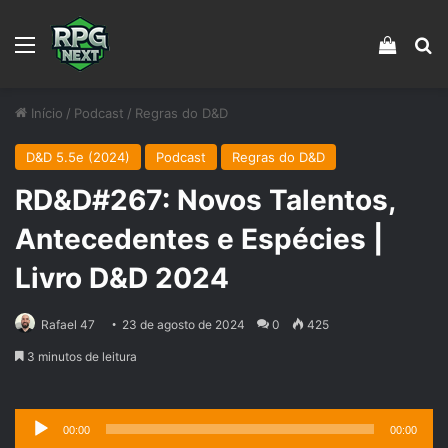
Menu
Veja s
Pr
Início
/
Podcast
/
Regras do D&D
D&D 5.5e (2024)
Podcast
Regras do D&D
RD&D#267: Novos Talentos,
Antecedentes e Espécies |
Livro D&D 2024
Rafael 47
23 de agosto de 2024
0
425
3 minutos de leitura
Tocador
00:00
00:00
de