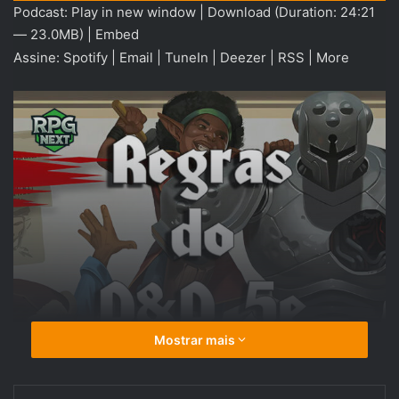
Podcast:
Play in new window
|
Download
(Duration: 24:21
áudio
— 23.0MB) |
Embed
Assine:
Spotify
|
Email
|
TuneIn
|
Deezer
|
RSS
|
More
Mostrar mais