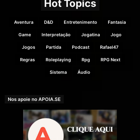
Hot Topics
Aventura
D&D
Entretenimento
Fantasia
Game
Interpretação
Jogatina
Jogo
Jogos
Partida
Podcast
Rafael47
Vaga on-line RPG
Regras
Roleplaying
Rpg
RPG Next
Sistema
Áudio
D&D 5e – A Maldição
de Strahd: Reloaded
Nos apoie no APOIA.SE
com Mestre
Conrado [2x Sextas