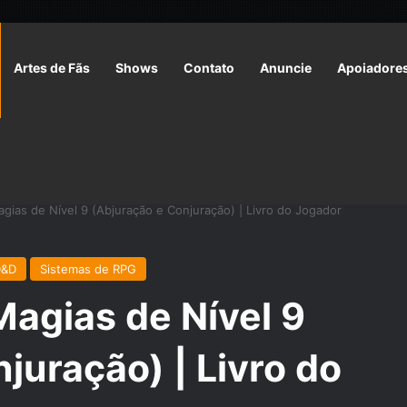
Artes de Fãs
Shows
Contato
Anuncie
Apoiadore
ias de Nível 9 (Abjuração e Conjuração) | Livro do Jogador
D&D
Sistemas de RPG
agias de Nível 9
juração) | Livro do