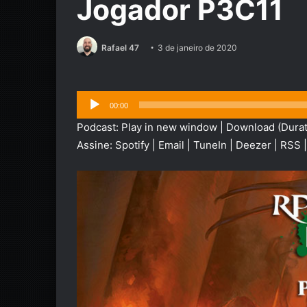
Jogador P3C11
Rafael 47
3 de janeiro de 2020
Tocador
00:00
de
Podcast:
Play in new window
|
Download
(Durat
áudio
Assine:
Spotify
|
Email
|
TuneIn
|
Deezer
|
RSS