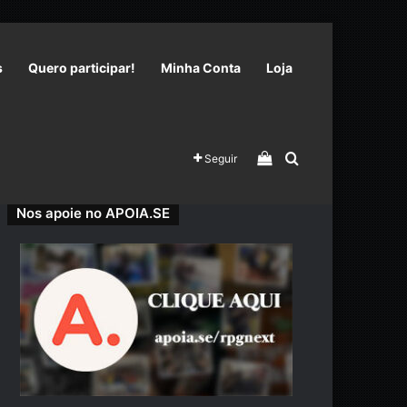
s
Quero participar!
Minha Conta
Loja
Veja seu carrinho 
Procurar por
Seguir
Nos apoie no APOIA.SE