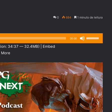
0
684
1 minuto de leitura
Use
00:00
as
ion: 34:37 — 32.4MB) |
Embed
setas
|
More
para
cima
ou
para
baixo
para
aumentar
ou
diminuir
o