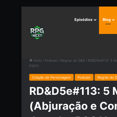
Episódios
Blog
Início
/
Podcast
/
Regras do D&D
/
RD&D5e#113: 5 Mag
P3C11
Criação de Personagem
Podcast
Regras do 
RD&D5e#113: 5 M
(Abjuração e Con