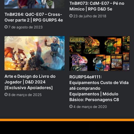
TnB#073: CdM-E07 – Pé no
veja nossas Metas e Recompensas para os patronos.
Mímico | RPG D&D 5e
TnB#264: QdC-E07 – Cross-
padrim.com.br/rpgnext
23 de julho de 2018
Over parte 2 | RPG GURPS 4e
7 de agosto de 2023
Arte e Design do Livro do
RGURPS4e#111:
Jogador | D&D 2024
Equipamentos Custo de Vida
[Exclusivo Apoiadores]
até comprando
Equipamentos | Módulo
8 de março de 2025
Básico: Personagens C8
4 de março de 2020
Se você preferir nos apoiar pelo PICPAY, acesse e
veja nossas recompensas: