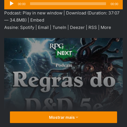
Tocador
00:00
00:00
de
Podcast:
Play in new window
|
Download
(Duration: 37:07
áudio
— 34.8MB) |
Embed
Assine:
Spotify
|
Email
|
TuneIn
|
Deezer
|
RSS
|
More
Mostrar mais