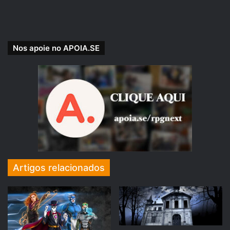
Uma produção
RPG Next
.
Nos apoie no APOIA.SE
Artigos relacionados
APOIE NOSSA CAUSA!
Nossa Campanha do PADRIM está no AR! Acesse e