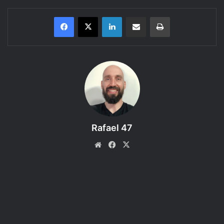
Linkedin
Compartilhar via e-mail
Imprimir
Conheça as criaturas do Livro dos Monstros do RPG Dungeons &
Dragons 5e.
Bem-vindo a mais um episódio do Regras do D&D 5e, um
podcast produzido pelo RPG Next que faz a leitura e
discute as regras dos livros do Sistema de RPG D&D 5e.
Neste episódio o assunto é: Dragão Azul (Blue Dragon),
Rafael 47
com ideia de aventura! Coloque seu fone de ouvido e
curta!
Website
Facebook
X
ACESSE O FÓRUM e compartilhe sua IDEIA DE AVENTURA