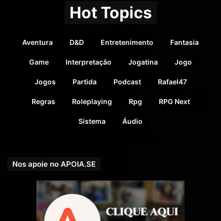
picpay.me/rpgnext
Hot Topics
Aventura
D&D
Entretenimento
Fantasia
Game
Interpretação
Jogatina
Jogo
Jogos
Partida
Podcast
Rafael47
Regras
Roleplaying
Rpg
RPG Next
Sistema
Áudio
Nos apoie no APOIA.SE
Doadores