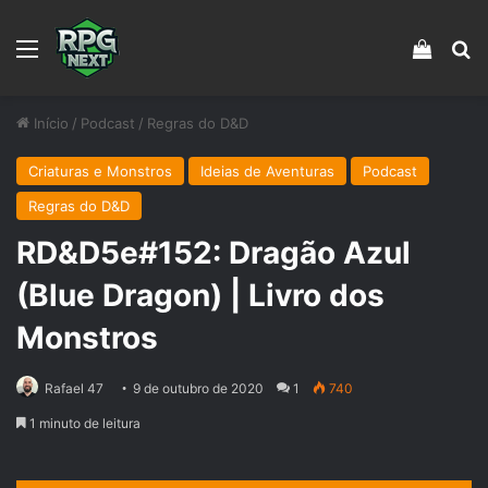
Menu
Veja s
Pr
Início
/
Podcast
/
Regras do D&D
Criaturas e Monstros
Ideias de Aventuras
Podcast
Regras do D&D
RD&D5e#152: Dragão Azul
(Blue Dragon) | Livro dos
Monstros
Rafael 47
9 de outubro de 2020
1
740
1 minuto de leitura