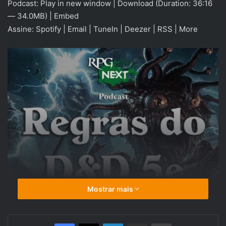
Podcast:
Play in new window
|
Download
(Duration: 36:16
áudio
— 34.0MB) |
Embed
Assine:
Spotify
|
Email
|
TuneIn
|
Deezer
|
RSS
|
More
Mostrar mais
Linkedin
Compartilhar via e-mail
Imprimir