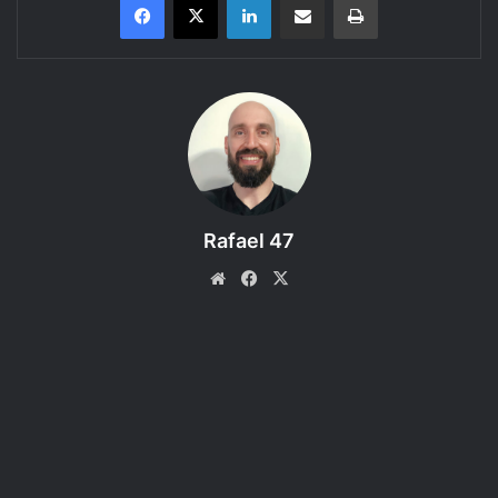
Conheça as criaturas do Livro dos Monstros do RPG Dungeons &
Dragons 5e.
Bem-vindo a mais um episódio do Regras do D&D 5e, um
podcast produzido pelo RPG Next que faz a leitura e
discute as regras dos livros do Sistema de RPG D&D 5e.
Neste episódio o assunto é: Elfos (Elves): Drow, com ideias
Rafael 47
de aventuras! Coloque seu fone de ouvido e curta!
Website
Facebook
X
ACESSE O FÓRUM e compartilhe sua IDEIA DE AVENTURA
GARANTA SUA CÓPIA!!!
Dungeons & Dragons Core