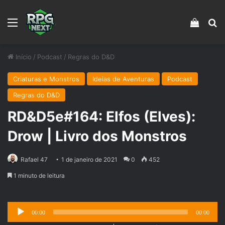
Menu
Veja s
Pr
Início
/
Podcast
/
Regras do D&D
Criaturas e Monstros
Ideias de Aventuras
Podcast
Regras do D&D
RD&D5e#164: Elfos (Elves):
Drow | Livro dos Monstros
Rafael 47
1 de janeiro de 2021
0
452
1 minuto de leitura
Tocador
00:00
00:00
de