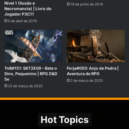
Nível 1 (Ilusão e
18 de junho de 2018
Necromancia) | Livro do
Jogador P3C11
5 de abril de 2019
TnB#151: SKT2E09 – Bate o
Forja#050: Anjo de Pedra |
Sino, Pequenino | RPG D&D
Aventura de RPG
5e
2 de março de 2023
23 de março de 2020
Se você preferir nos apoiar pelo PICPAY, acesse e
veja nossas recompensas:
picpay.me/rpgnext
Hot Topics