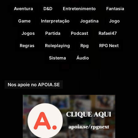
Aventura
D&D
Entretenimento
Fantasia
Game
Interpretação
Jogatina
Jogo
Jogos
Partida
Podcast
Rafael47
Regras
Roleplaying
Rpg
RPG Next
Sistema
Áudio
Nos apoie no APOIA.SE
Doadores