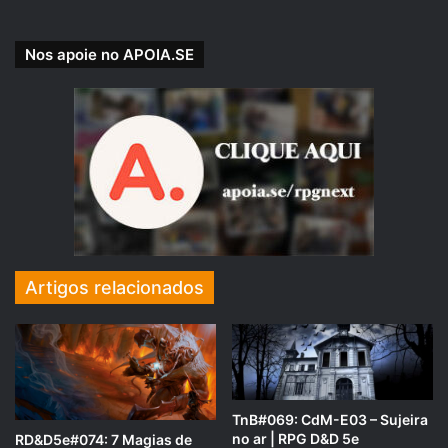
Nos apoie no APOIA.SE
Artigos relacionados
APOIE NOSSA CAUSA!
Nossa Campanha do PADRIM está no AR! Acesse e
veja nossas Metas e Recompensas para os patronos.
TnB#069: CdM-E03 – Sujeira
padrim.com.br/rpgnext
no ar | RPG D&D 5e
RD&D5e#074: 7 Magias de