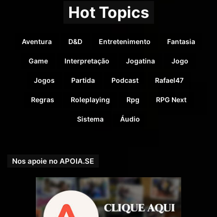
Hot Topics
Aventura
D&D
Entretenimento
Fantasia
Game
Interpretação
Jogatina
Jogo
Jogos
Partida
Podcast
Rafael47
Regras
Roleplaying
Rpg
RPG Next
Se você preferir nos apoiar pelo PICPAY, acesse e
Sistema
Áudio
veja nossas recompensas:
picpay.me/rpgnext
Nos apoie no APOIA.SE