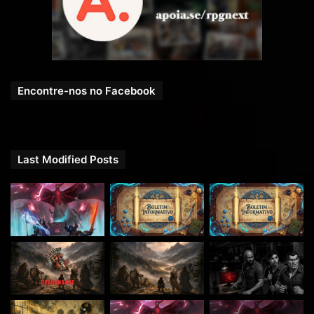
Encontre-nos no Facebook
PADRINHOS, MADRINHAS E ASSINANTES QUE APOIARAM O RPG
NEXT – DEZEMBRO DE 2018:
https://rpgnext.com.br/
doadores
/
‎
Last Modified Posts
COMPARTILHE!
Se você gostou desse Podcast de RPG, então não se
esqueça de compartilhar!
Nosso site é
https://rpgnext.com.br
,