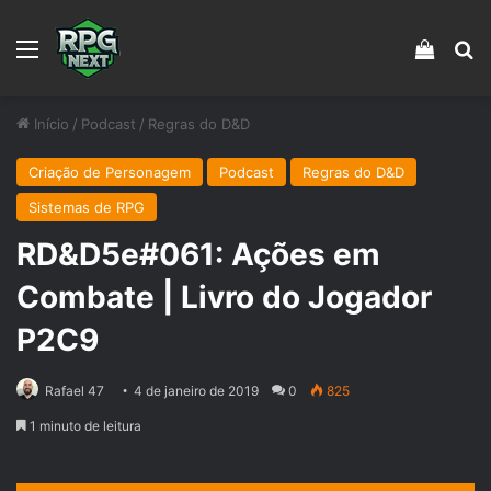
Menu
Veja s
Pr
Início
/
Podcast
/
Regras do D&D
Criação de Personagem
Podcast
Regras do D&D
Sistemas de RPG
RD&D5e#061: Ações em
Combate | Livro do Jogador
P2C9
Rafael 47
4 de janeiro de 2019
0
825
1 minuto de leitura