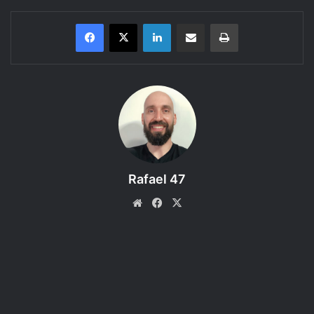
Linkedin
Compartilhar via e-mail
Imprimir
Conheça as Ações em Combate desse jogo de RPG, descritos
no
Livro do Jogador do D&D 5e
.
Aqui você encontra uma revisão (review) em áudio
sonorizado de uma parte das regras do livro. Coloque seu
fone de ouvido e aproveite!
Rafael 47
Bem vindo ao
61º episódio
da categoria
Regras do DnD
Website
Facebook
X
5e,
um podcast produzido pelo RPG Next que discute as
regras dos livros do RPG
Dungeons and Dragons 5ª
edição
.
Proposta:
Apresentar as regras de Ações em Combate,
presentes no Capítulo 9 “Combate” da Parte 2 “Jogando o