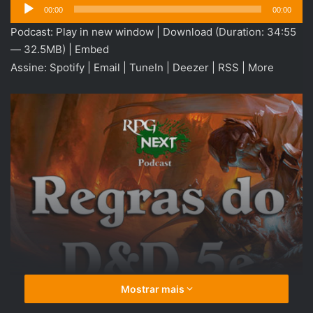
Tocador
00:00
00:00
de
Podcast:
Play in new window
|
Download
(Duration: 34:55
áudio
— 32.5MB) |
Embed
Assine:
Spotify
|
Email
|
TuneIn
|
Deezer
|
RSS
|
More
Mostrar mais