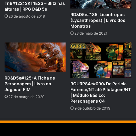
TnB#122: SKT1E23 – Blitz nas
alturas | RPG D&D 5e
RD&D5e#185: Licantropos
26 de agosto de 2019
(Lycanthropes) | Livro dos
Monstros
28 de maio de 2021
SUPORTE NOSSA CAUSA!
RD&D5e#125: A Ficha de
Personagem | Livro do
RGURPS4e#090: De Pericia
Nossa Campanha do PADRIM está no AR! Acesse e
Jogador FIM
Forense/NT até Pilotagem/NT
veja nossas Metas e Recompensas para os patronos.
| Módulo Básico:
27 de março de 2020
padrim.com.br/rpgnext
Personagens C4
9 de outubro de 2019