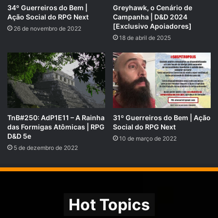
34º Guerreiros do Bem |
Greyhawk, o Cenário de
Ação Social do RPG Next
Campanha | D&D 2024
[Exclusivo Apoiadores]
26 de novembro de 2022
18 de abril de 2025
TnB#250: AdP1E11 – A Rainha
31º Guerreiros do Bem | Ação
das Formigas Atômicas | RPG
Social do RPG Next
D&D 5e
10 de março de 2022
O RPG Next agora tem um grupo oficial no
Telegram
!
5 de dezembro de 2022
Venha trocar ideias, compartilhar suas aventuras e se
conectar com outros jogadores apaixonados por RPG.
Entre agora e faça parte dessa comunidade épica:
https://t.me/RpgNextOficial
.
Hot Topics