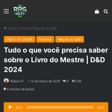
Menu
Veja s
Pr
Início
/
Podcast
/
Regras do D&D
D&D 5.5e (2024)
Podcast
Regras do D&D
Tudo o que você precisa saber
sobre o Livro do Mestre | D&D
2024
Rafael 47
14 de março de 2025
0
236
4 minutos de leitura
Tocador
00:00
00:00
de