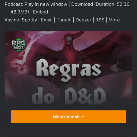
Podcast:
Play in new window
|
Download
(Duration: 52:36
áudio
— 48.3MB) |
Embed
Assine:
Spotify
|
Email
|
TuneIn
|
Deezer
|
RSS
|
More
Mostrar mais