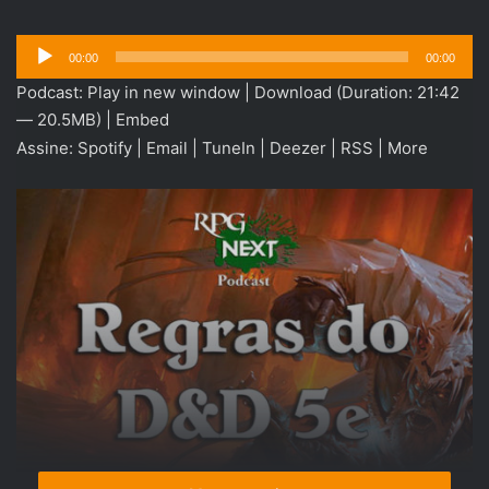
Tocador
00:00
00:00
de
Podcast:
Play in new window
|
Download
(Duration: 21:42
áudio
— 20.5MB) |
Embed
Assine:
Spotify
|
Email
|
TuneIn
|
Deezer
|
RSS
|
More