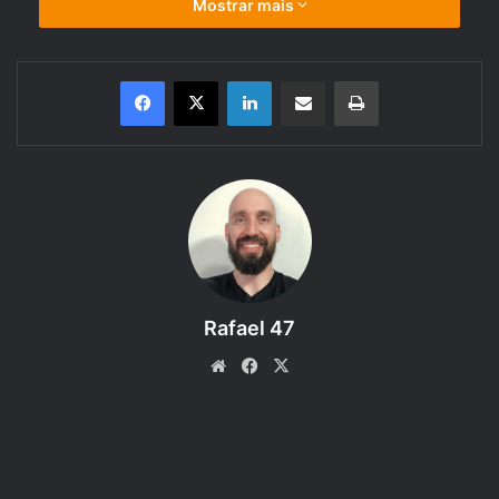
Mostrar mais
Linkedin
Compartilhar via e-mail
Imprimir
Saiba como usar as 6 Magias de Nível 4 (Adivinhação e
Encantamento), descritas nas regras do
Livro do Jogador do RPG
Dungeons & Dragons 5e
.
Bem-vindo ao 90º episódio do Regras do D&D 5e – Livro
do Jogador – Parte 3 Capítulo 11, um podcast produzido
Rafael 47
pelo RPG Next que faz a leitura e discute as regras dos
livros do Sistema de RPG D&D 5e. Neste episódio o
Website
Facebook
X
assunto é: 6 Magias de Nível 4 (Adivinhação e
Encantamento). Coloque seu fone de ouvido e curta!
Proposta:
Apresentar algumas Magias, presentes no