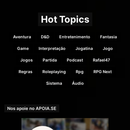
Hot Topics
Aventura
D&D
Entretenimento
Fantasia
Game
Interpretação
Jogatina
Jogo
Jogos
Partida
Podcast
Rafael47
Regras
Roleplaying
Rpg
RPG Next
Se você preferir nos apoiar pelo PICPAY, acesse e
Sistema
Áudio
veja nossas recompensas:
picpay.me/rpgnext
Nos apoie no APOIA.SE