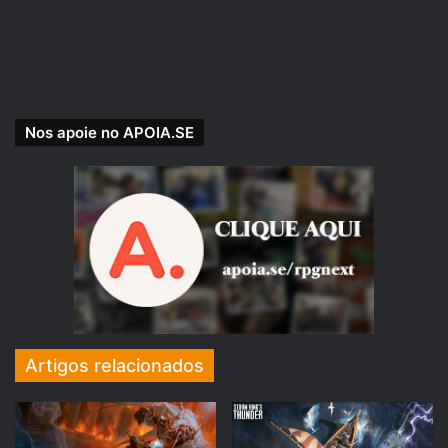
Nos apoie no APOIA.SE
Com a participação de:
Rafael 47
, Jogador e Dungeon Master.
Uma produção
RPG Next
.
Artigos relacionados