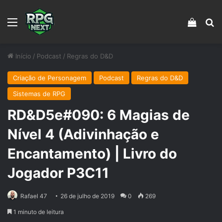
Menu
Veja s
Pr
Início
/
Podcast
/
Regras do D&D
Criação de Personagem
Podcast
Regras do D&D
Sistemas de RPG
RD&D5e#090: 6 Magias de
Nível 4 (Adivinhação e
Encantamento) | Livro do
Jogador P3C11
Rafael 47
26 de julho de 2019
0
269
1 minuto de leitura