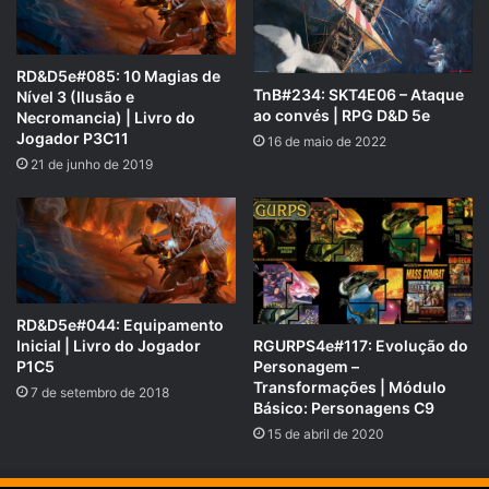
RD&D5e#085: 10 Magias de
TnB#234: SKT4E06 – Ataque
Nível 3 (Ilusão e
ao convés | RPG D&D 5e
Necromancia) | Livro do
Jogador P3C11
16 de maio de 2022
21 de junho de 2019
APOIE NOSSA CAUSA!
RD&D5e#044: Equipamento
Nossa Campanha do PADRIM está no AR! Acesse e
Inicial | Livro do Jogador
RGURPS4e#117: Evolução do
P1C5
Personagem –
veja nossas Metas e Recompensas para os patronos.
Transformações | Módulo
7 de setembro de 2018
padrim.com.br/rpgnext
Básico: Personagens C9
15 de abril de 2020