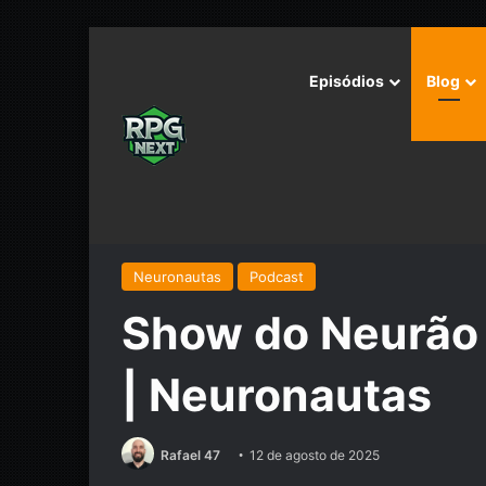
Episódios
Blog
Início
/
Podcast
/
Neuronautas
/
Show do Neurão – U
Neuronautas
Podcast
Show do Neurão 
| Neuronautas
Rafael 47
12 de agosto de 2025