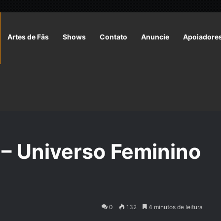
Artes de Fãs
Shows
Contato
Anuncie
Apoiadore
niverso Feminino | Neuronautas
– Universo Feminino
0
132
4 minutos de leitura