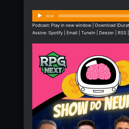
Tocador
00:00
de
Podcast:
Play in new window
|
Download
(Durat
áudio
Assine:
Spotify
|
Email
|
TuneIn
|
Deezer
|
RSS