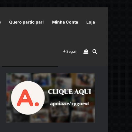
s
Quero participar!
Minha Conta
Loja
Veja seu carrinho 
Procurar por
Seguir
Nos apoie no APOIA.SE