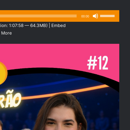
Use
00:00
as
ion: 1:07:58 — 64.3MB) |
Embed
setas
|
More
para
cima
ou
para
baixo
para
aumentar
ou
diminuir
o
volume.