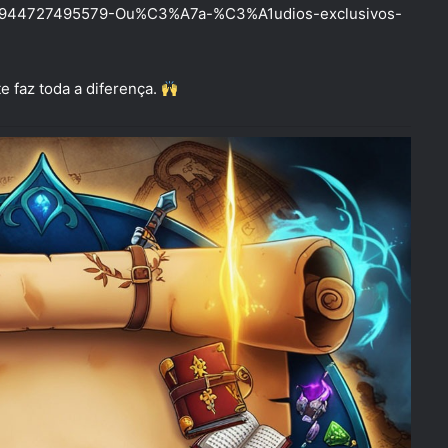
les/30944727495579-Ou%C3%A7a-%C3%A1udios-exclusivos-
e faz toda a diferença.