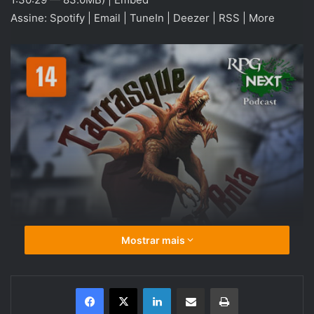
Assine:
Spotify
|
Email
|
TuneIn
|
Deezer
|
RSS
|
More
Mostrar mais
Linkedin
Compartilhar via e-mail
Imprimir