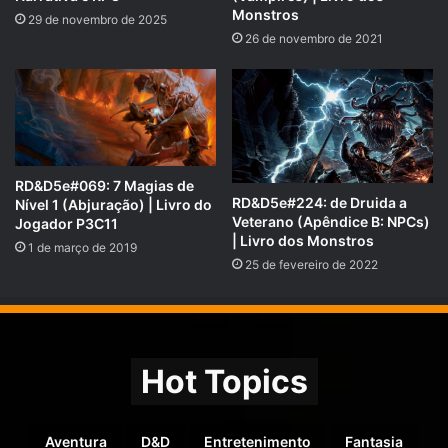
Monstros
29 de novembro de 2025
26 de novembro de 2021
Uma produção
RPG Next
.
TnB LIVE – D&D 5e – Ep.4 – A Casa da Morte – Rastros de
intrigas | RPG Next
RD&D5e#069: 7 Magias de
RD&D5e#224: de Druida a
Nível 1 (Abjuração) | Livro do
Veterano (Apêndice B: NPCs)
Jogador P3C11
| Livro dos Monstros
1 de março de 2019
25 de fevereiro de 2022
Hot Topics
Aventura
D&D
Entretenimento
Fantasia