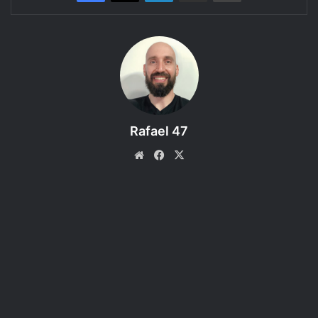
Tarrasque na Bota
apresenta…
A Casa da Morte
, uma aventura do
RPG
D&D 5e
–
Episódio 4 – Rastros de Intrigas.
Aqui você encontra mais uma gravação sonorizada de uma
partida de RPG usando a mesa virtual Roll20. Inicialmente
a sessão foi transmitida ao vivo numa LIVE do Youtube e
Rafael 47
posteriormente foi editada em formato de audio drama e
publicado como podcast.
Website
Facebook
X
A Casa da Morte (Death House) é
uma casa fantástica de horrores