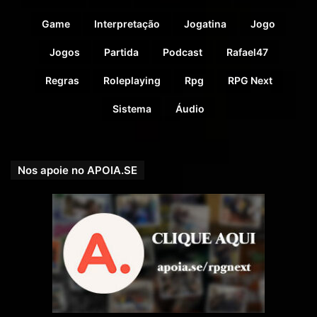
Game
Interpretação
Jogatina
Jogo
Jogos
Partida
Podcast
Rafael47
Regras
Roleplaying
Rpg
RPG Next
Sistema
Áudio
Nos apoie no APOIA.SE
SUPORTE NOSSA CAUSA!
Nossa Campanha do PADRIM está no AR! Acesse e
veja nossas Metas e Recompensas para os patronos.