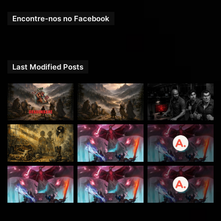
https://www.padrim.com.br/rpgnext
Encontre-nos no Facebook
Last Modified Posts
PADRINHOS E MADRINHAS QUE APOIARAM O RPG NEXT – MAIO
DE 2018:
https://rpgnext.com.br/
doadores
/