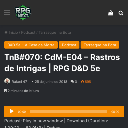
Menu
Veja s
Pr
Início
/
Podcast
/
Tarrasque na Bota
D&D 5e – A Casa da Morte
Podcast
Tarrasque na Bota
TnB#070: CdM-E04 – Rastros
de Intrigas | RPG D&D 5e
Rafael 47
25 de junho de 2018
0
898
2 minutos de leitura
Tocador
00:00
00:00
de
Podcast:
Play in new window
|
Download
(Duration:
áudio
1:30:29 — 83.0MB) |
Embed