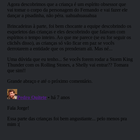
Referência Bibliográfica
:
Player’s Handbook – D&D 5e
←
clique para comprar