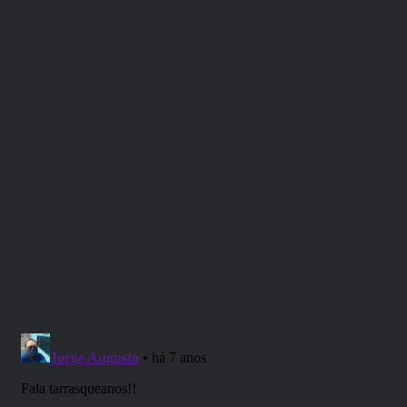
de aventura para personagens de
baixo nível e uma ótima introdução
para Curse of Strahd e a atmosfera
da Barovia. Embora não seja de
propósito geral ou introdutório
como a aventura Lost Mines of
Phandelver, incluída na quinta
edição do Dungeons & Dragons
Starter Set, a aventura Death
House foi escrita para colocar os
jogadores de D&D no reino do
horror gótico.