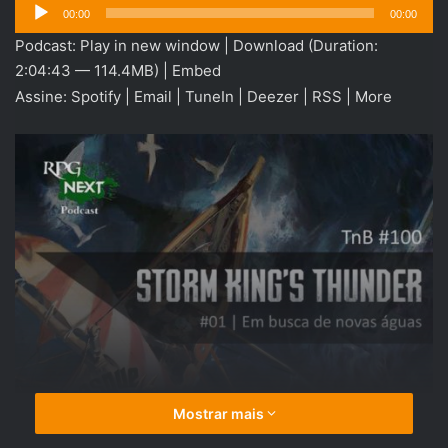
Tocador
00:00
00:00
de
Podcast:
Play in new window
|
Download
(Duration:
áudio
2:04:43 — 114.4MB) |
Embed
Assine:
Spotify
|
Email
|
TuneIn
|
Deezer
|
RSS
|
More
Mostrar mais