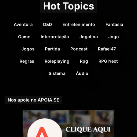
Hot Topics
Calendário da aventura:
1º ao 3º
dia de aventura (até a tarde)
Aventura
D&D
Entretenimento
Fantasia
Referência Bibliográfica
:
Player’s Handbook – D&D 5e
←
Game
Interpretação
Jogatina
Jogo
clique para comprar
Jogos
Partida
Podcast
Rafael47
Regras
Roleplaying
Rpg
RPG Next
Sistema
Áudio
Nos apoie no APOIA.SE