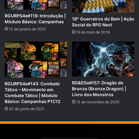
dos Gigantes contra eles.
RGURPS4e#119: Introdução |
18º Guerreiros do Bem | Ação
Módulo Básico: Campanhas
Social do RPG Next
13 de janeiro de 2021
19 de maio de 2019
Calendário da Fronteira Selvagem (Reino de Faerûn, no mundo de
Toril):
Época do ano:
Outono
.
Dia:
20
.
Mês:
9
. (“Eleint” – O Desvanecer).
RD&D5e#157: Dragão de
RGURPS4e#143: Combate
Bronze (Bronze Dragon) |
Ano:
1492 CV
.
Tático – Movimento em
Livro dos Monstros
Combate Tático | Módulo
Próximo feriado:
Festival da Alta Maré da Colheita
Básico: Campanhas P1C12
13 de novembro de 2020
(4º grande festival do ano), que ocorre no início do
30 de junho de 2021
outono, durante a passagem do nono para o décimo
mês do ano, em outras palavras, do mês Eleint,
coloquialmente chamado de O Desvanecer, para o
mês Marpenoth, chamado de Queda das Folhas.