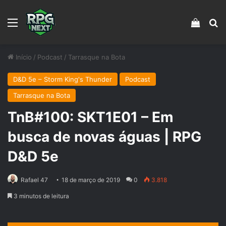
Menu
Veja s
Pr
Início
/
Podcast
/
Tarrasque na Bota
D&D 5e – Storm King's Thunder
Podcast
Tarrasque na Bota
TnB#100: SKT1E01 – Em
busca de novas águas | RPG
D&D 5e
Rafael 47
18 de março de 2019
0
3.818
3 minutos de leitura