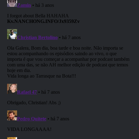
ameaçando as raças menores em
regiões desérticas, e os grandes
barcos dos Gigantes de Gelo estão
pilhando ao longo da Costa da
Espada. Até mesmo os
indescritíveis Gigantes das
Nuvens foram testemunhados,
suas maravilhosas cidades
flutuantes aparecendo acima de
Waterdeep (Águas Profundas) e
Baldur’s Gate (Portal de Baldur).
Onde está o Gigante da
Tempestade Rei Hekaton,
encarregado de manter a ordem