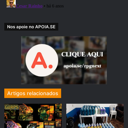
entre os Gigantes?
Os Humanos, Anões, Elfos e outras
raças menores da Costa da
Nos apoie no APOIA.SE
Espada serão esmagadas pelos
ataques desses inimigos
gigantescos. A única chance de
sobrevivência é que as raças
menores trabalhem juntas para
investigar essa invasão e
aproveitar o poder da magia das
Artigos relacionados
runas, a arma dos gigantes contra
seus antigos inimigos, os Dragões.
A única maneira do povo de Faerûn
restaurar a ordem é usar o poder