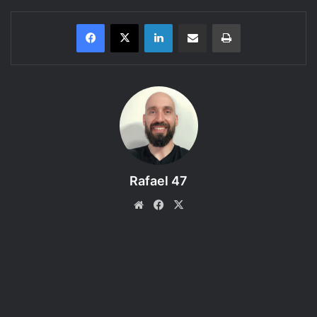
Linkedin
Compartilhar via e-mail
Imprimir
Tarrasque na Bota
apresenta:
Storm King’s Thunder (A Tormenta
do Rei da Tempestade)
, uma aventura do RPG
D&D 5e
–
Episódio 01
– Em busca de novas águas.
Aqui você encontra mais uma gravação sonorizada de uma
partida de RPG usando a mesa virtual Roll20. Inicialmente
a sessão foi transmitida ao vivo numa LIVE e
Rafael 47
posteriormente foi editada em formato de audio drama e
publicado aqui, como podcast.
Website
Facebook
X