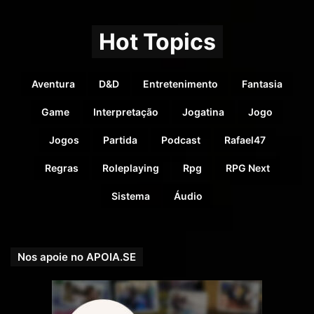
11004.
Hot Topics
Bragança conta os anos desde sua independência de
Império, estando hoje no ano de 1917.
Aventura
D&D
Entretenimento
Fantasia
Upanishads conseguiu a sua independência cinco anos
depois e, pelo seu calendário inicial, o ano seria o de 1912.
Game
Interpretação
Jogatina
Jogo
Mas a cidade agora usa alternativamente o calendário
Jogos
Partida
Podcast
Rafael47
Bragantino, o que muito irrita o xá.
Regras
Roleplaying
Rpg
RPG Next
Referência Bibliográfica
:
Damocles: O início
← clique para
Sistema
Áudio
comprar
Nos apoie no APOIA.SE