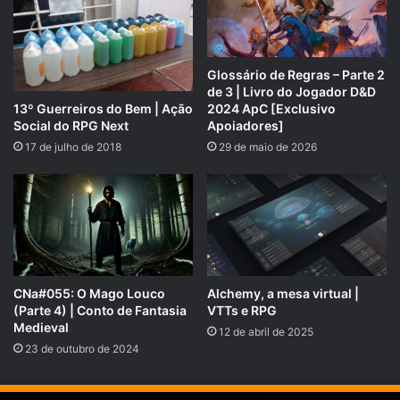
Época do ano: Inverno
Dia: 22
Glossário de Regras – Parte 2
Mês:
07 Mês de Concur
de 3 | Livro do Jogador D&D
Ano: 1917 AB (anos de Bragança) ou 11004 CI
13º Guerreiros do Bem | Ação
2024 ApC [Exclusivo
Social do RPG Next
(contagem Imperial)
Apoiadores]
17 de julho de 2018
29 de maio de 2026
Calendário da aventura:
Algumas semanas após os últimos acontecimentos.
Contagem dos anos:
Os reinos de Damocles contam os anos de maneira
CNa#055: O Mago Louco
Alchemy, a mesa virtual |
diferente:
(Parte 4) | Conto de Fantasia
VTTs e RPG
Medieval
12 de abril de 2025
Império conta os anos desde a chegada dos humanos a
23 de outubro de 2024
Damocles. A história se passa desde o ano de 10999, pela
contagem Imperial Estando, agora, cinco anos depois em