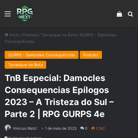
Menu
Veja s
Pr
Início
/
Podcast
/
Tarrasque na Bota
/
GURPS - Damocles
Consequências
GURPS - Damocles Consequências
Podcast
Tarrasque na Bota
TnB Especial: Damocles
Consequencias Epílogos
2023 – A Tristeza do Sul –
Parte 2 | RPG GURPS 4e
Vinicius Watzl
1 de maio de 2023
0
1.742