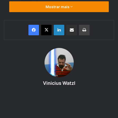
Mostrar mais
Linkedin
Compartilhar via e-mail
Imprimir
Tarrasque na Bota apresenta: TnB Especial: Damocles
Consequências Epílogos 2023 – A Tristeza do Sul parte 2 | RPG
GURPS 4e
Aqui você encontra mais uma gravação sonorizada de uma
partida de RPG usando a mesa virtual Foundry
Vinicius Watzl