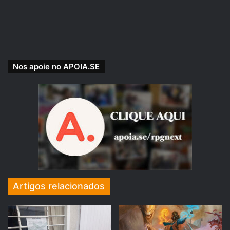
terras humanas, trazendo
esperanças e dores,
arrependimentos e poder.
A destruição de Upanishads
Nos apoie no APOIA.SE
parece ser, apenas, um prenúncio
de um grande conflito que se
forma. Conseguirão os heróis lidar
com as consequências de seus
atos?
Nesses epílogos, nos preparamos
Artigos relacionados
para o final que se seguirá.
Calendário de Damocles: