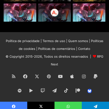
Política de privacidade
|
Termos de uso
|
Quem somos
|
Políticas
de cookies
|
Políticas de comentários
|
Contato
© Copyright 2015-2026, Todos os direitos reservados |
RPG
Next
RSS
Facebook
X
Pinterest
YouTube
Apple
Instagram
Paypa
Spotify
Google
Twitch
Telegram
TikTok
Patreon
Bluesk
Antes de assinar como um
JOGADOR
envie um e-mail
para
contato@rpgnext.com.br
e consulte sobre as vagas.
Play
Elas têm número limitado.