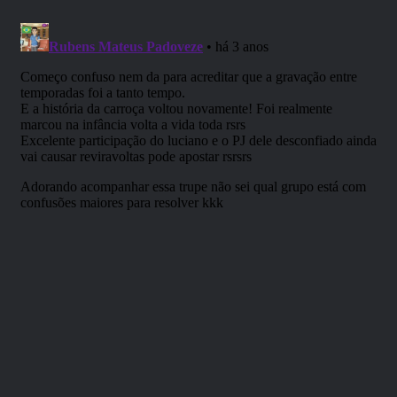
A espera acabou. A investida de
Gusmão fez com que o Grande Mal
Ancestral perdesse a contenção
de seu corpo.
Os heróis, após a transfiguração
de Arum, seguem de volta para as