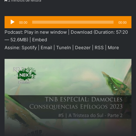
2 minutos de leitura
Tocador
00:00
00:00
de
Podcast:
Play in new window
|
Download
(Duration: 57:20
áudio
— 52.6MB) |
Embed
Assine:
Spotify
|
Email
|
TuneIn
|
Deezer
|
RSS
|
More